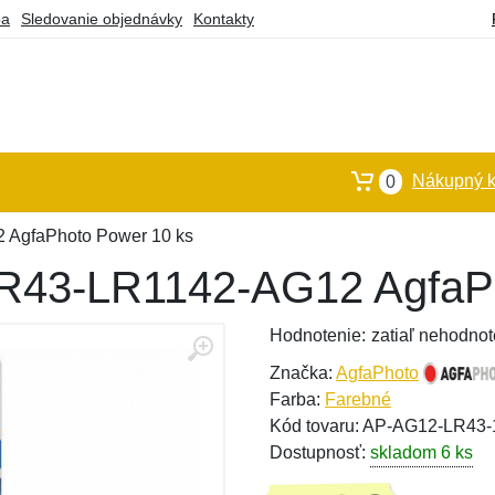
ba
Sledovanie objednávky
Kontakty
Nákupný k
0
2 AgfaPhoto Power 10 ks
 LR43-LR1142-AG12 AgfaP
Hodnotenie:
zatiaľ nehodnot
Značka:
AgfaPhoto
Farba:
Farebné
Kód tovaru: AP-AG12-LR43
Dostupnosť:
skladom 6 ks