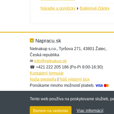
Náradie a pomôcky
Batériové články
Nová recenzia
Nová otázka
Hodnotenie:
Meno:
*
*
Napracu.sk
Netnakup s.r.o., Tyršova 271, 43801 Žatec,
Česká republika
Správa
Správa
*
*
✉
info@netnakup.sk
☎ +421 222 205 186 (Po-Pi 8:00-16:30)
Kontaktný formulár
Naša predajňa
|
Náš výdajný box
Ponúkame mnoho možností platieb.
Tento web používa na poskytovanie služieb, pe
Pridať
Pridať
Viac informácií
Beriem na vedomie