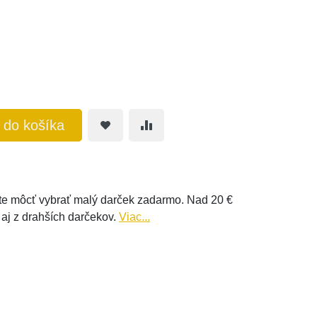
ť do košíka
e môcť vybrať malý darček zadarmo. Nad 20 €
 aj z drahších darčekov.
Viac...