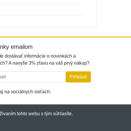
inky emailom
e dostávať informácie o novinkách a
ch? A navyše 3% zľavu na váš prvý nákup?
l:
Prihlásiť
j na sociálnych sieťach:
žívaním tohto webu s tým súhlasíte.