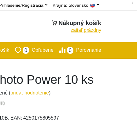
Prihlásenie/Registrácia
Krajina:
Slovensko
Nákupný košík
zatiaľ prázdny
ošík
Obľúbené
Porovnanie
0
0
hoto Power 10 ks
ené (
pridať hodnotenie
)
-10B, EAN: 4250175805597