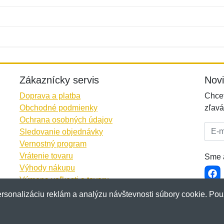
Meno:
E-mail:
*
*
E-mail:
*
Zákaznícky servis
Nov
Doprava a platba
Chcet
Obchodné podmienky
zľavá
Ochrana osobných údajov
E-mai
Sledovanie objednávky
Vernostný program
Vrátenie tovaru
Sme a
Výhody nákupu
Výmena veľkosti a tovaru
Viac informácií...
rsonalizáciu reklám a analýzu návštevnosti súbory cookie. Pou