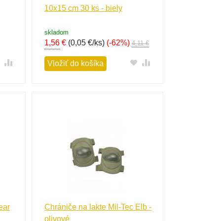
10x15 cm 30 ks - biely
skladom
1,56
€
(
0,05 €/ks
)
(-62%)
4,11 €
Vložiť do košíka
ear
Chrániče na lakte Mil-Tec Elb -
olivové