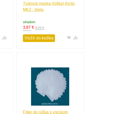
Tvárová maska (rúška) Arctic
MK2 - biela
skladom
3,87
€
4,03 €
Vložiť do košíka
Filter do rúška s vreckom