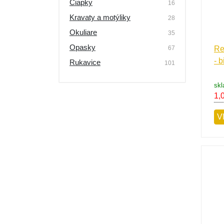
Čiapky
16
Kravaty a motýliky
28
Okuliare
35
Opasky
67
Re
- b
Rukavice
101
sk
1,
V