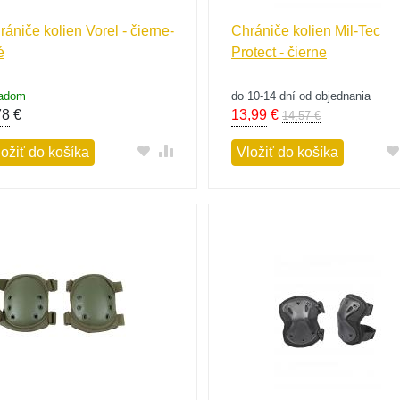
rániče kolien Vorel - čierne-
Chrániče kolien Mil-Tec
é
Protect - čierne
ladom
do 10-14 dní od objednania
78
€
13,99
€
14,57 €
ložiť do košíka
Vložiť do košíka