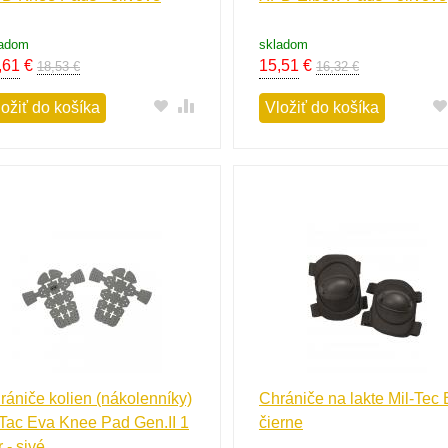
ladom
skladom
,61
€
15,51
€
18,53 €
16,32 €
ložiť do košíka
Vložiť do košíka
rániče kolien (nákolenníky)
Chrániče na lakte Mil-Tec E
Tac Eva Knee Pad Gen.II 1
čierne
 - sivé