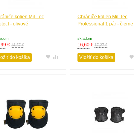
rániče kolien Mil-Tec
Chrániče kolien Mil-Tec
otect - olivové
Professional 1 pár - čierne
ladom
skladom
,99
€
16,60
€
14,57 €
17,27 €
ložiť do košíka
Vložiť do košíka