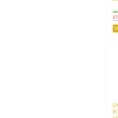
sk
17
V
Ch
M-
pár