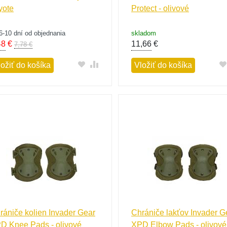
yote
Protect - olivové
6-10 dní od objednania
skladom
48
€
11,66
€
7,78 €
ložiť do košíka
Vložiť do košíka
rániče kolien Invader Gear
Chrániče lakťov Invader G
D Knee Pads - olivové
XPD Elbow Pads - olivové