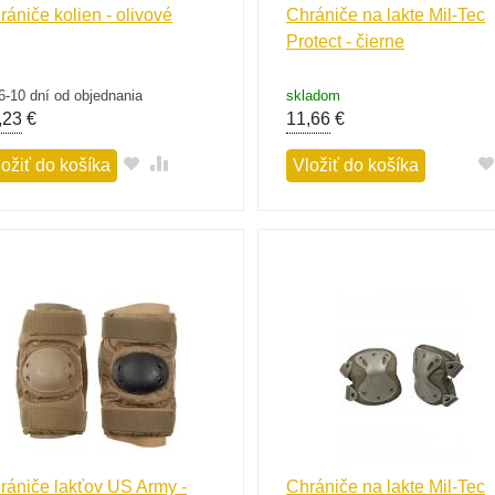
rániče kolien - olivové
Chrániče na lakte Mil-Tec
Protect - čierne
6-10 dní od objednania
skladom
,23
€
11,66
€
ložiť do košíka
Vložiť do košíka
rániče lakťov US Army -
Chrániče na lakte Mil-Tec