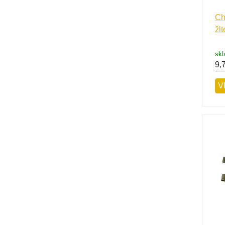
Ch
žlt
sk
9,
V