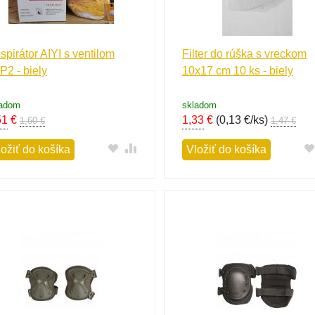
spirátor AIYI s ventilom
Filter do rúška s vreckom
P2 - biely
10x17 cm 10 ks - biely
ladom
skladom
51
€
1,33
€
(
0,13 €/ks
)
1,60 €
1,47 €
ložiť do košíka
Vložiť do košíka