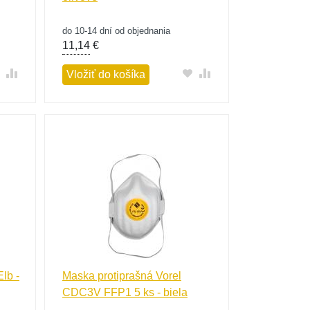
do 10-14 dní od objednania
11,14
€
Vložiť do košíka
lb -
Maska protiprašná Vorel
CDC3V FFP1 5 ks - biela