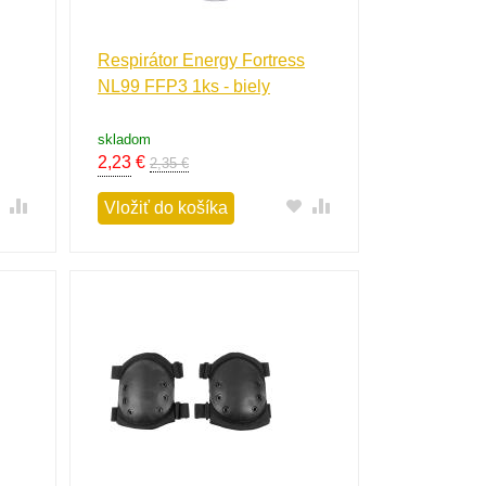
Respirátor Energy Fortress
NL99 FFP3 1ks - biely
skladom
2,23
€
2,35 €
Vložiť do košíka