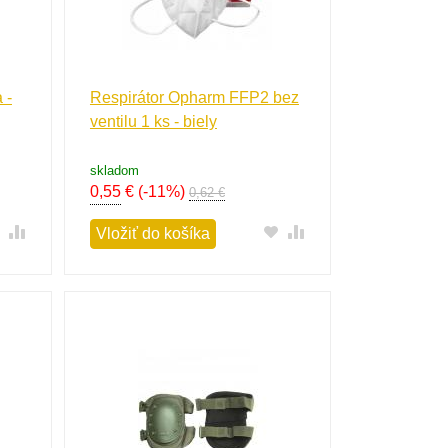
 -
Respirátor Opharm FFP2 bez
ventilu 1 ks - biely
skladom
0,55
€
(-11%)
0,62 €
Vložiť do košíka