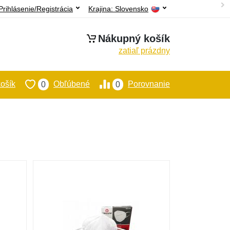
Prihlásenie/Registrácia
Krajina:
Slovensko
Nákupný košík
zatiaľ prázdny
ošík
Obľúbené
Porovnanie
0
0