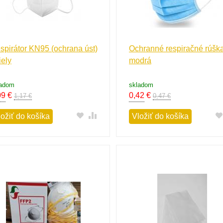
spirátor KN95 (ochrana úst)
Ochranné respiračné rúška
iely
modrá
ladom
skladom
09
€
0,42
€
1,17 €
0,47 €
ložiť do košíka
Vložiť do košíka