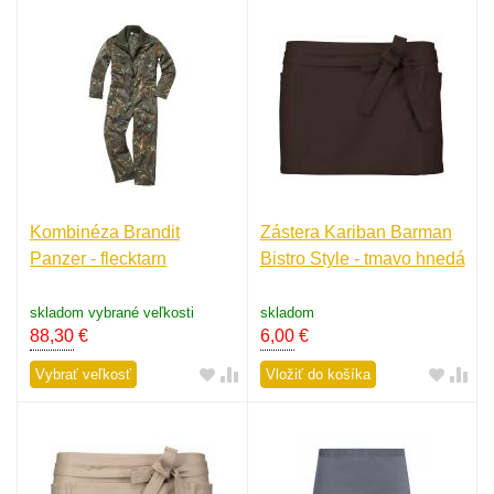
Kombinéza Brandit
Zástera Kariban Barman
Panzer - flecktarn
Bistro Style - tmavo hnedá
skladom vybrané veľkosti
skladom
88,30
€
6,00
€
Vybrať veľkosť
Vložiť do košíka