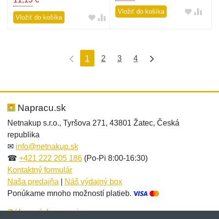
Vložiť do košíka
Vložiť do košíka
1
2
3
4
Napracu.sk
Netnakup s.r.o., Tyršova 271, 43801 Žatec, Česká
republika
✉
info@netnakup.sk
☎
+421 222 205 186
(Po-Pi 8:00-16:30)
Kontaktný formulár
Naša predajňa
|
Náš výdajný box
Ponúkame mnoho možností platieb.
Zákaznícky servis