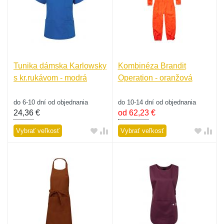
Tunika dámska Karlowsky
Kombinéza Brandit
s kr.rukávom - modrá
Operation - oranžová
do 6-10 dní od objednania
do 10-14 dní od objednania
24,36
€
od 62,23
€
Vybrať veľkosť
Vybrať veľkosť