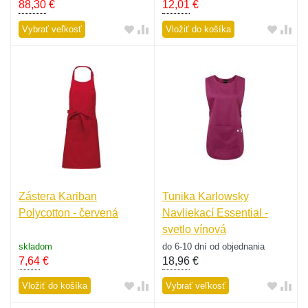
88,30
€
12,01
€
Vybrať veľkosť
Vložiť do košíka
Zástera Kariban
Tunika Karlowsky
Polycotton - červená
Navliekací Essential -
svetlo vínová
skladom
do 6-10 dní od objednania
7,64
€
18,96
€
Vložiť do košíka
Vybrať veľkosť