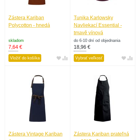
Zástera Kariban
Tunika Karlowsky
Polycotton - hnedá
Navliekací Essential -
tmavě vínová
skladom
do 6-10 dní od objednania
7,64
€
18,96
€
Vložiť do košíka
Vybrať veľkosť
Zástera Vintage Kariban
Zástera Kariban prateľná