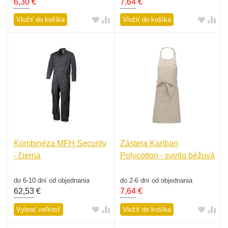
6,30
€
7,64
€
Vložiť do košíka
Vložiť do košíka
Kombinéza MFH Security
Zástera Kariban
- čierna
Polycotton - svetlo béžová
do 6-10 dní od objednania
do 2-6 dní od objednania
62,53
€
7,64
€
Vybrať veľkosť
Vložiť do košíka