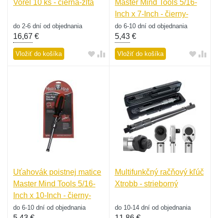
Vorel 10 ks - čierna-žltá
Master Mind Tools 5/16-
Inch x 7-Inch - čierny-
červený
do 2-6 dní od objednania
do 6-10 dní od objednania
16,67
€
5,43
€
Vložiť do košíka
Vložiť do košíka
Uťahovák poistnej matice
Multifunkčný račňový kľúč
Master Mind Tools 5/16-
Xtrobb - strieborný
Inch x 10-Inch - čierny-
červený
do 6-10 dní od objednania
do 10-14 dní od objednania
5,43
€
11,86
€