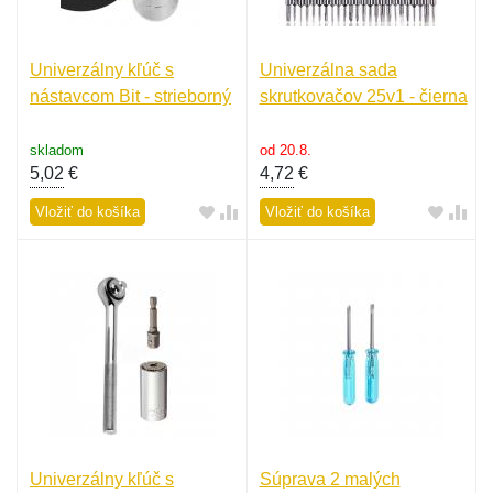
Univerzálny kľúč s
Univerzálna sada
nástavcom Bit - strieborný
skrutkovačov 25v1 - čierna
skladom
od 20.8.
5,02
€
4,72
€
Vložiť do košíka
Vložiť do košíka
Univerzálny kľúč s
Súprava 2 malých