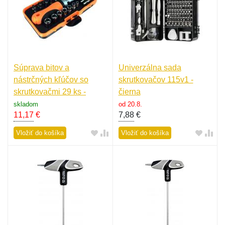
Súprava bitov a
Univerzálna sada
nástrčných kľúčov so
skrutkovačov 115v1 -
skrutkovačmi 29 ks -
čierna
strieborná-oranžová
skladom
od 20.8.
11,17
€
7,88
€
Vložiť do košíka
Vložiť do košíka