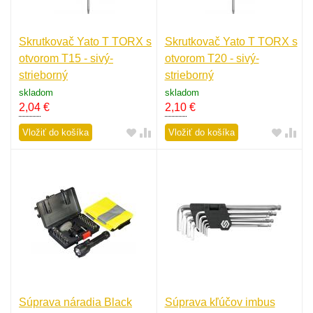
Skrutkovač Yato T TORX s
Skrutkovač Yato T TORX s
otvorom T15 - sivý-
otvorom T20 - sivý-
strieborný
strieborný
skladom
skladom
2,04
€
2,10
€
Vložiť do košíka
Vložiť do košíka
Súprava náradia Black
Súprava kľúčov imbus