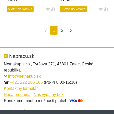
Vložiť do košíka
Vložiť do košíka
1
2
Napracu.sk
Netnakup s.r.o., Tyršova 271, 43801 Žatec, Česká
republika
✉
info@netnakup.sk
☎
+421 222 205 186
(Po-Pi 8:00-16:30)
Kontaktný formulár
Naša predajňa
|
Náš výdajný box
Ponúkame mnoho možností platieb.
Zákaznícky servis