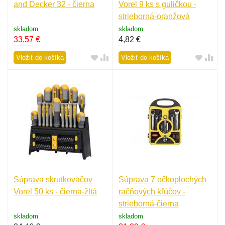
and Decker 32 - čierna
Vorel 9 ks s guličkou -
strieborná-oranžová
skladom
skladom
33,57
€
4,82
€
Vložiť do košíka
Vložiť do košíka
Súprava skrutkovačov
Súprava 7 očkoplochých
Vorel 50 ks - čierna-žltá
račňových kľúčov -
strieborná-čierna
skladom
skladom