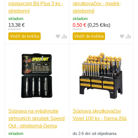
nástavcom Bit Plus 3 ks -
skrutkovačov - modré-
strieborný
strieborné
skladom
skladom
13,38
€
0,50
€
(
0,25 €/ks
)
Vložiť do košíka
Vložiť do košíka
Súprava na vytiahnutie
Súprava skrutkovačov
strhnutých skrutiek Speed
Vorel 100 ks - čierna-žltá
Out - strieborná-čierna
skladom
do 2-6 dní od objednania