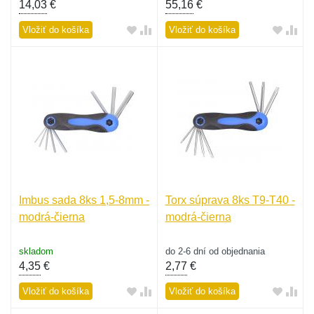
14,03
€
55,16
€
Vložiť do košíka
Vložiť do košíka
Imbus sada 8ks 1,5-8mm -
Torx súprava 8ks T9-T40 -
modrá-čierna
modrá-čierna
skladom
do 2-6 dní od objednania
4,35
€
2,77
€
Vložiť do košíka
Vložiť do košíka