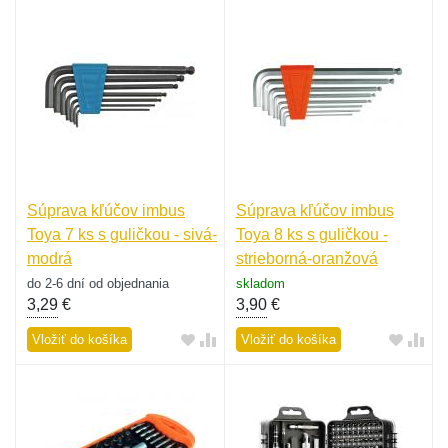
Súprava kľúčov imbus
Súprava kľúčov imbus
Toya 7 ks s guličkou - sivá-
Toya 8 ks s guličkou -
modrá
strieborná-oranžová
do 2-6 dní od objednania
skladom
3,29
€
3,90
€
Vložiť do košíka
Vložiť do košíka