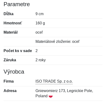
Parametre
Dĺžka
9 cm
Hmotnosť
160 g
Materiál
oceľ
Materiálové zloženie: oceľ
Počet ks v sade
2
Záruka
2 roky
Výrobca
Firma
ISO TRADE Sp. z o.o.
Adresa
Gniewomierz 173, Legnickie Pole,
Poland