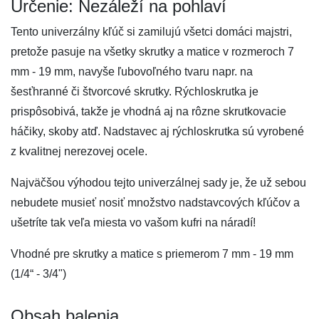
Určenie: Nezáleží na pohlaví
Tento univerzálny kľúč si zamilujú všetci domáci majstri,
pretože pasuje na všetky skrutky a matice v rozmeroch 7
mm - 19 mm, navyše ľubovoľného tvaru napr. na
šesťhranné či štvorcové skrutky. Rýchloskrutka je
prispôsobivá, takže je vhodná aj na rôzne skrutkovacie
háčiky, skoby atď. Nadstavec aj rýchloskrutka sú vyrobené
z kvalitnej nerezovej ocele.
Najväčšou výhodou tejto univerzálnej sady je, že už sebou
nebudete musieť nosiť množstvo nadstavcových kľúčov a
ušetríte tak veľa miesta vo vašom kufri na náradí!
Vhodné pre skrutky a matice s priemerom 7 mm - 19 mm
(1/4“ - 3/4")
Obsah balenia