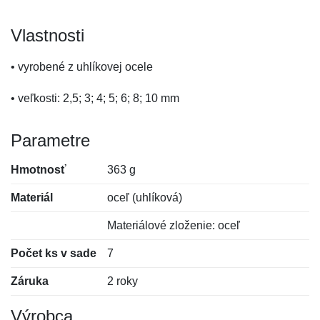
Vlastnosti
• vyrobené z uhlíkovej ocele
• veľkosti: 2,5; 3; 4; 5; 6; 8; 10 mm
Parametre
Hmotnosť
363 g
Materiál
oceľ (uhlíková)
Materiálové zloženie: oceľ
Počet ks v sade
7
Záruka
2 roky
Výrobca