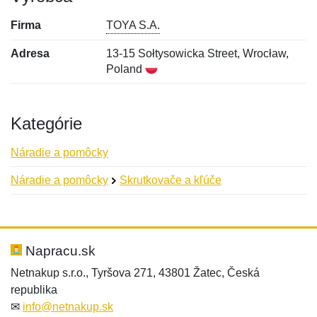
Firma
TOYA S.A.
Adresa
13-15 Sołtysowicka Street, Wrocław,
Poland
Kategórie
Náradie a pomôcky
Náradie a pomôcky
Skrutkovače a kľúče
Nová recenzia
Nová otázka
Hodnotenie:
Meno:
*
*
Napracu.sk
Netnakup s.r.o., Tyršova 271, 43801 Žatec, Česká
republika
Meno:
E-mail:
*
*
✉
info@netnakup.sk