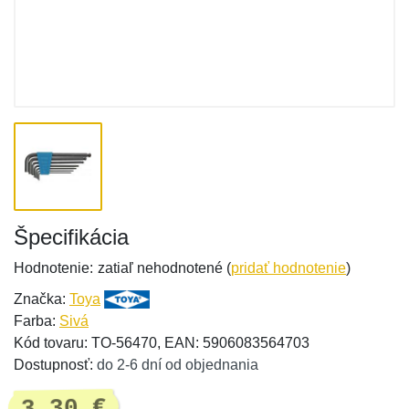
Špecifikácia
Hodnotenie:
zatiaľ nehodnotené (
pridať hodnotenie
)
Značka:
Toya
Farba:
Sivá
Kód tovaru: TO-56470, EAN: 5906083564703
Dostupnosť:
do 2-6 dní od objednania
3,30 €