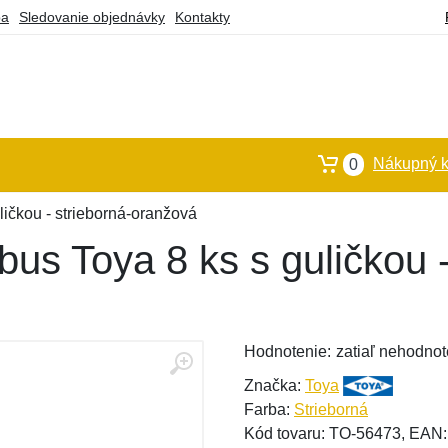
ba
Sledovanie objednávky
Kontakty
Nákupný k
0
ičkou - strieborná-oranžová
us Toya 8 ks s guličkou -
Hodnotenie:
zatiaľ nehodnot
Značka:
Toya
Farba:
Strieborná
Kód tovaru: TO-56473, EAN