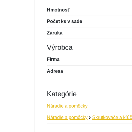
Hmotnosť
Počet ks v sade
Záruka
Výrobca
Firma
Adresa
Kategórie
Náradie a pomôcky
Náradie a pomôcky
Skrutkovače a kľú
Nová recenzia
Nová otázka