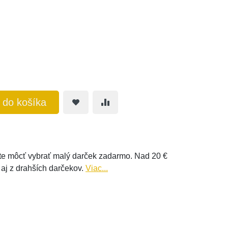
ť do košíka
e môcť vybrať malý darček zadarmo. Nad 20 €
 aj z drahších darčekov.
Viac...