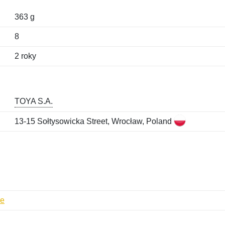
363 g
8
2 roky
TOYA S.A.
13-15 Sołtysowicka Street, Wrocław, Poland
če