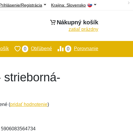
Prihlásenie/Registrácia
Krajina:
Slovensko
Nákupný košík
zatiaľ prázdny
ošík
Obľúbené
Porovnanie
0
0
 strieborná-
ené (
pridať hodnotenie
)
: 5906083564734