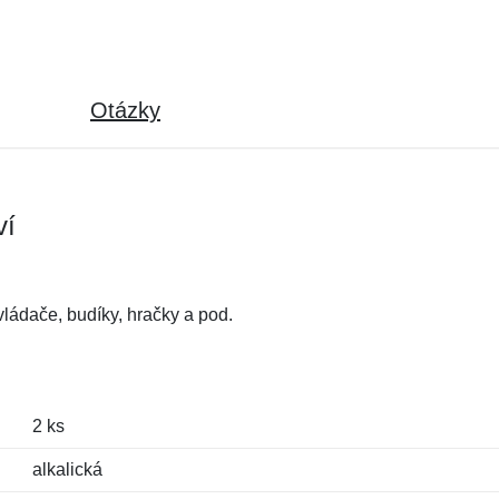
Otázky
ví
.
ládače, budíky, hračky a pod.
2 ks
alkalická