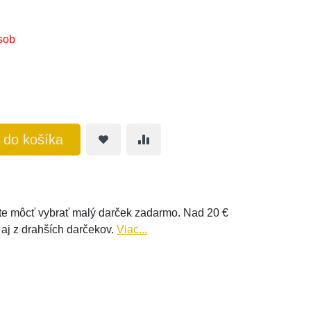
sob
ť do košíka
e môcť vybrať malý darček zadarmo. Nad 20 €
 aj z drahších darčekov.
Viac...