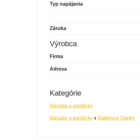
Typ napájania
Záruka
Výrobca
Firma
Adresa
Kategórie
Náradie a pomôcky
Náradie a pomôcky
Batériové články
Nová recenzia
Nová otázka