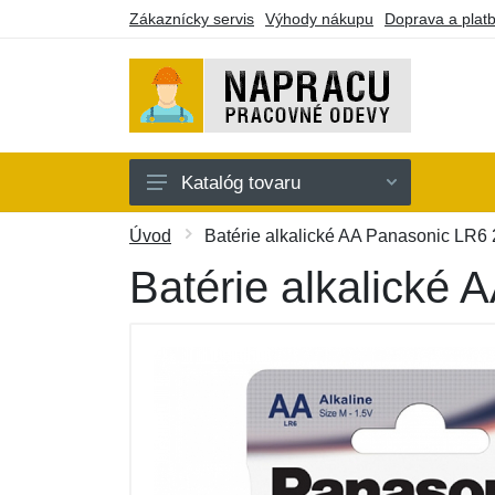
Zákaznícky servis
Výhody nákupu
Doprava a plat
Katalóg tovaru
Oblečenie
Úvod
Batérie alkalické AA Panasonic LR6 
Doplnky
Batérie alkalické 
Obuv a ponožky
Náradie a pomôcky
Batohy a púzdra
Darčekové poukazy
Výpredaj