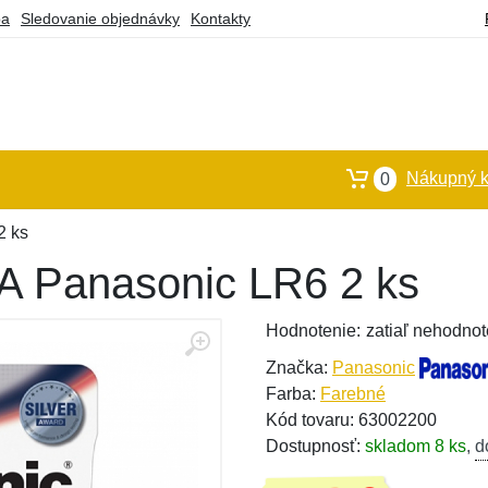
ba
Sledovanie objednávky
Kontakty
Nákupný k
0
2 ks
AA Panasonic LR6 2 ks
Hodnotenie:
zatiaľ nehodnot
Značka:
Panasonic
Farba:
Farebné
Kód tovaru: 63002200
Dostupnosť:
skladom 8 ks
,
d