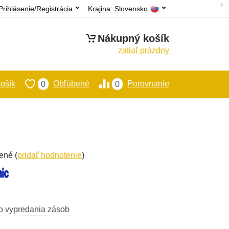
Prihlásenie/Registrácia
Krajina:
Slovensko
Nákupný košík
zatiaľ prázdny
ošík
Obľúbené
Porovnanie
0
0
ené (
pridať hodnotenie
)
o vypredania zásob