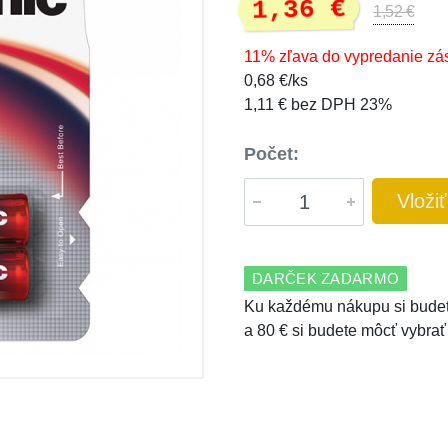
1,36 €
1,52 €
11% zľava do vypredanie zá
0,68 €/ks
1,11 € bez DPH 23%
Počet:
Vloži
DARČEK ZADARMO
Ku každému nákupu si budet
a 80 € si budete môcť vybrať