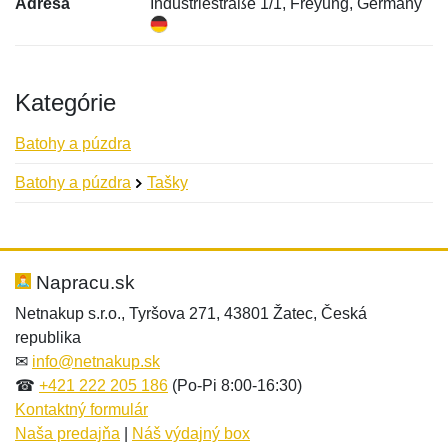
Adresa
Industriestraße 1/1, Freyung, Germany
Kategórie
Batohy a púzdra
Batohy a púzdra
Tašky
Nová recenzia
Nová otázka
Hodnotenie:
Meno:
*
*
Napracu.sk
Netnakup s.r.o., Tyršova 271, 43801 Žatec, Česká
republika
Meno:
E-mail:
*
*
✉
info@netnakup.sk
☎
+421 222 205 186
(Po-Pi 8:00-16:30)
Kontaktný formulár
Naša predajňa
|
Náš výdajný box