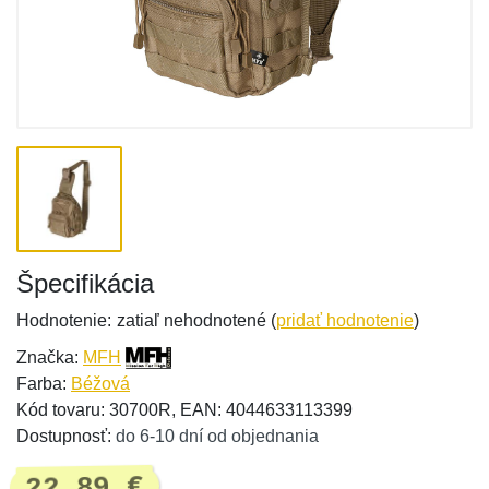
Špecifikácia
Hodnotenie:
zatiaľ nehodnotené (
pridať hodnotenie
)
Značka:
MFH
Farba:
Béžová
Kód tovaru: 30700R, EAN: 4044633113399
Dostupnosť:
do 6-10 dní od objednania
22,89 €