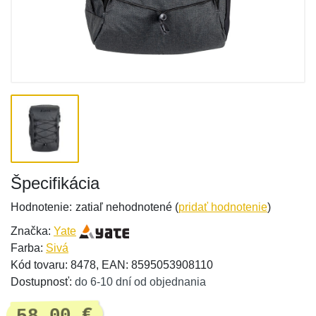
Špecifikácia
Hodnotenie:
zatiaľ nehodnotené (
pridať hodnotenie
)
Značka:
Yate
Farba:
Sivá
Kód tovaru: 8478, EAN: 8595053908110
Dostupnosť:
do 6-10 dní od objednania
58,00 €