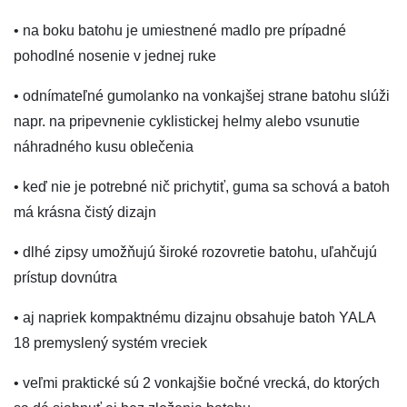
• na boku batohu je umiestnené madlo pre prípadné
pohodlné nosenie v jednej ruke
• odnímateľné gumolanko na vonkajšej strane batohu slúži
napr. na pripevnenie cyklistickej helmy alebo vsunutie
náhradného kusu oblečenia
• keď nie je potrebné nič prichytiť, guma sa schová a batoh
má krásna čistý dizajn
• dlhé zipsy umožňujú široké rozovretie batohu, uľahčujú
prístup dovnútra
• aj napriek kompaktnému dizajnu obsahuje batoh YALA
18 premyslený systém vreciek
• veľmi praktické sú 2 vonkajšie bočné vrecká, do ktorých