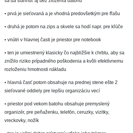
sa dá siahnuť aj bez zloženia batohu
• prvá je sieťovaná a je vhodná predovšetkým pre fľašu
• druhá je potom na zips a skvele sa hodí napr. pre kľúče
• vnútri v hlavnej časti je priestor pre notebook
• ten je umiestnený klasicky čo najbližšie k chrbtu, aby sa
znížilo riziko prípadného poškodenia a kvôli efektívnemu
rozloženiu hmotnosti nákladu
• hlavná časť potom obsahuje na prednej stene ešte 2
sieťované oddiely pre lepšiu organizáciu vecí
• priestor pod vekom batohu obsahuje premyslený
organizér, pre peňaženku, telefón, ceruzky, vizitky,
vreckovky, nožík