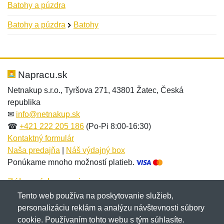
Batohy a púzdra
Batohy a púzdra
Batohy
Nová recenzia
Nová otázka
Hodnotenie:
Meno:
*
*
Napracu.sk
Netnakup s.r.o., Tyršova 271, 43801 Žatec, Česká
republika
Meno:
E-mail:
*
*
✉
info@netnakup.sk
☎
+421 222 205 186
(Po-Pi 8:00-16:30)
Kontaktný formulár
Naša predajňa
|
Náš výdajný box
E-mail:
*
Ponúkame mnoho možností platieb.
Správa
*
Zákaznícky servis
Tento web používa na poskytovanie služieb,
Novinky emailom
personalizáciu reklám a analýzu návštevnosti súbory
Správa
*
cookie. Používaním tohto webu s tým súhlasíte.