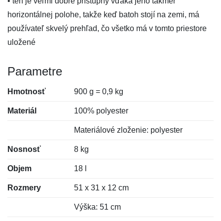
• ten je veľmi dobre prístupný vďaka jeho takmer
horizontálnej polohe, takže keď batoh stojí na zemi, má
používateľ skvelý prehľad, čo všetko má v tomto priestore
uložené
Parametre
Hmotnosť
900 g = 0,9 kg
Materiál
100% polyester
Materiálové zloženie: polyester
Nosnosť
8 kg
Objem
18 l
Rozmery
51 x 31 x 12 cm
Výška: 51 cm