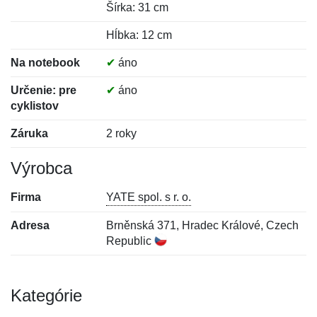
Šírka: 31 cm
Hĺbka: 12 cm
Na notebook
✔
áno
Určenie: pre
✔
áno
cyklistov
Záruka
2 roky
Výrobca
Firma
YATE spol. s r. o.
Adresa
Brněnská 371, Hradec Králové, Czech
Republic
Kategórie