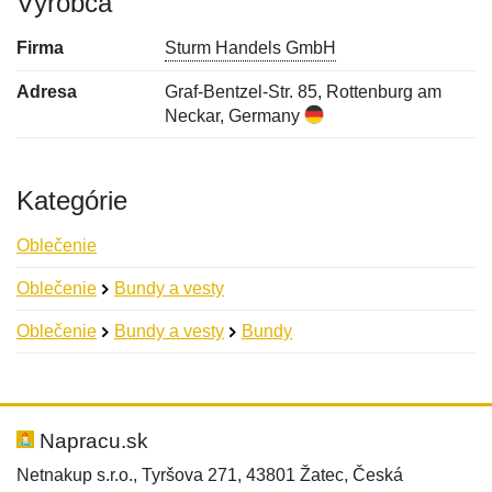
Výrobca
Firma
Sturm Handels GmbH
Adresa
Graf-Bentzel-Str. 85, Rottenburg am
Neckar, Germany
Kategórie
Oblečenie
Oblečenie
Bundy a vesty
Oblečenie
Bundy a vesty
Bundy
Nová recenzia
Nová otázka
Hodnotenie:
Meno:
*
*
Napracu.sk
Netnakup s.r.o., Tyršova 271, 43801 Žatec, Česká