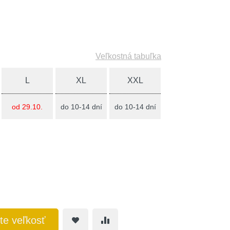
Veľkostná tabuľka
L
XL
XXL
od 29.10.
do 10-14 dní
do 10-14 dní
te veľkosť