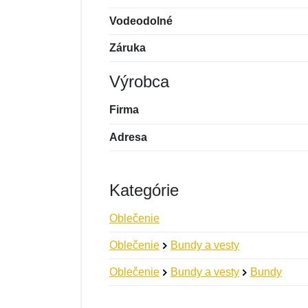
Vodeodolné
Záruka
Výrobca
Firma
Adresa
Kategórie
Oblečenie
Oblečenie
Bundy a vesty
Oblečenie
Bundy a vesty
Bundy
Nová recenzia
Nová otázka