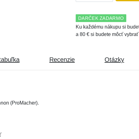
DARČEK ZADARMO
Ku každému nákupu si budet
a 80 € si budete môcť vybrať
tabuľka
Recenzie
Otázky
non (ProMacher).
ť