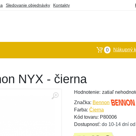
ba
Sledovanie objednávky
Kontakty
Nákupný k
0
on NYX - čierna
Hodnotenie:
zatiaľ nehodnot
Značka:
Bennon
Farba:
Čierna
Kód tovaru: P80006
Dostupnosť:
do 10-14 dní od