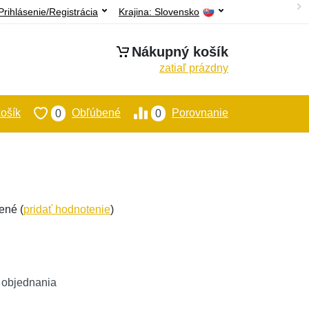
Prihlásenie/Registrácia
Krajina:
Slovensko
Nákupný košík
zatiaľ prázdny
ošík
Obľúbené
Porovnanie
0
0
ené (
pridať hodnotenie
)
 objednania