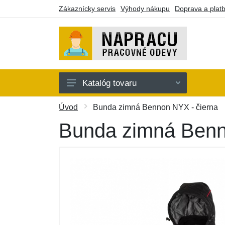
Zákaznícky servis
Výhody nákupu
Doprava a plat
Katalóg tovaru
Oblečenie
Úvod
Bunda zimná Bennon NYX - čierna
Doplnky
Bunda zimná Benn
Obuv a ponožky
Náradie a pomôcky
Batohy a púzdra
Darčekové poukazy
Výpredaj