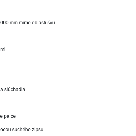
y 8000 mm mimo oblasti švu
ami
na slúchadlá
re palce
omocou suchého zipsu