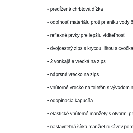
• predĺžená chrbtová dĺžka
• odolnosť materiálu proti prieniku vod
• reflexné prvky pre lepšiu viditeľnosť
• dvojcestný zips s krycou lištou s cvočk
• 2 vonkajšie vrecká na zips
• náprsné vrecko na zips
• vnútorné vrecko na telefón s vývodom 
• odopínacia kapucňa
• elastické vnútorné manžety s otvormi p
• nastaviteľná šírka manžiet rukávov p