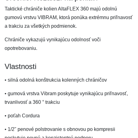
Taktické chrániče kolien AltaFLEX 360 majú odolnú
gumovú vrstvu VIBRAM, ktorá ponúka extrémnu priľnavosť
a trakciu za všetkých podmienok.
Chrániče vykazujú vynikajúcu odolnosť voči
opotrebovaniu.
Vlastnosti
• silná odolná konštrukcia kolenných chráničov
• gumová vrstva Vibram poskytuje vynikajúcu priľnavosť,
trvanlivosť a 360 ° trakciu
• poťah Cordura
• 1/2" penové polstrovanie s obnovou po kompresii
poskytuje pevnú a konzistentnú podporu