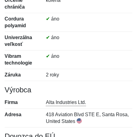
Určenie
kolená
chrániča
Cordura
✔
áno
polyamid
Univerzálna
✔
áno
veľkosť
Vibram
✔
áno
technologie
Záruka
2 roky
Výrobca
Firma
Alta Industries Ltd.
Adresa
418 Aviation Blvd STE E, Santa Rosa,
United States
Dovozca do EÚ