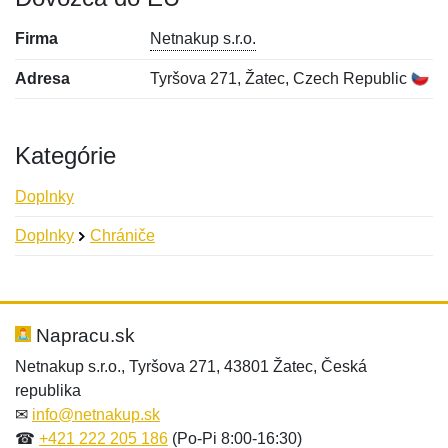
Firma
Netnakup s.r.o.
Adresa
Tyršova 271, Žatec, Czech Republic
Kategórie
Doplnky
Doplnky
Chrániče
Nová recenzia
Nová otázka
Hodnotenie:
Meno:
*
*
Napracu.sk
Netnakup s.r.o., Tyršova 271, 43801 Žatec, Česká
republika
Meno:
E-mail:
*
*
✉
info@netnakup.sk
☎
+421 222 205 186
(Po-Pi 8:00-16:30)