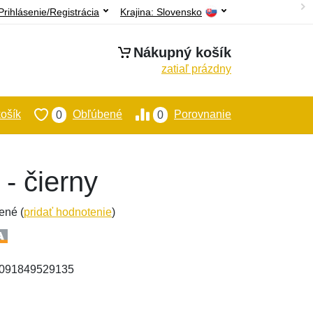
Prihlásenie/Registrácia
Krajina:
Slovensko
Nákupný košík
zatiaľ prázdny
ošík
Obľúbené
Porovnanie
0
0
- čierny
ené (
pridať hodnotenie
)
: 091849529135