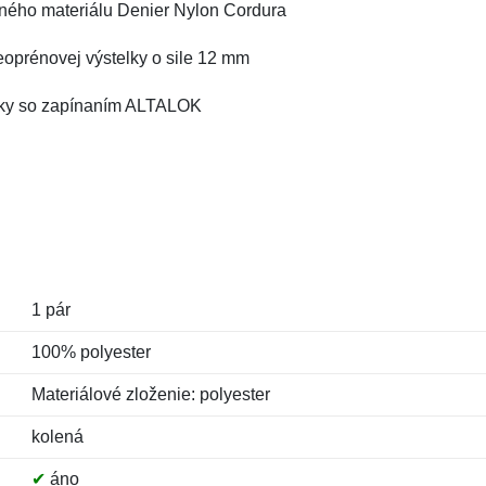
vného materiálu Denier Nylon Cordura
eoprénovej výstelky o sile 12 mm
ásky so zapínaním ALTALOK
1 pár
100% polyester
Materiálové zloženie: polyester
kolená
✔
áno