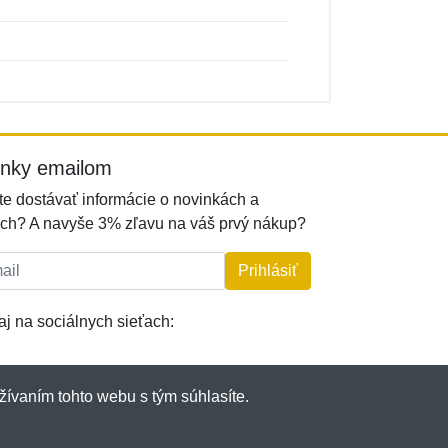
inky emailom
e dostávať informácie o novinkách a
ch? A navyše 3% zľavu na váš prvý nákup?
l:
Prihlásiť
j na sociálnych sieťach:
žívaním tohto webu s tým súhlasíte.