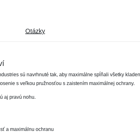
Otázky
ví
Industries sú navrhnuté tak, aby maximálne spĺňali všetky kla
osenie s veľkou pružnosťou s zaistením maximálnej ochrany.
ú aj pravú nohu.
osť a maximálnu ochranu