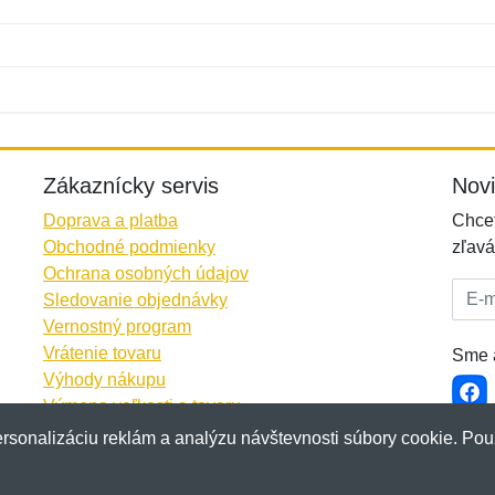
Meno:
E-mail:
*
*
E-mail:
*
Zákaznícky servis
Nov
Doprava a platba
Chcet
Obchodné podmienky
zľavá
Ochrana osobných údajov
E-mai
Sledovanie objednávky
Vernostný program
Vrátenie tovaru
Sme a
Výhody nákupu
Výmena veľkosti a tovaru
Viac informácií...
rsonalizáciu reklám a analýzu návštevnosti súbory cookie. Pou