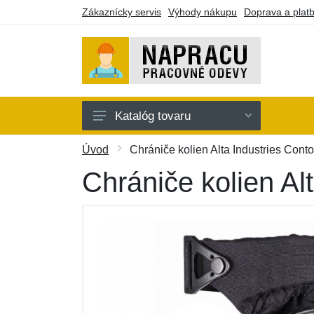
Zákaznícky servis
Výhody nákupu
Doprava a plat
Katalóg tovaru
Oblečenie
Úvod
Chrániče kolien Alta Industries Conto
Doplnky
Chrániče kolien Al
Obuv a ponožky
Náradie a pomôcky
Batohy a púzdra
Darčekové poukazy
Výpredaj