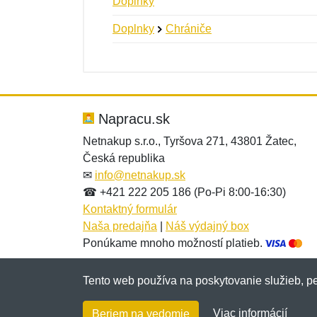
Doplnky
Doplnky
Chrániče
Nová recenzia
Nová otázka
Hodnotenie:
Meno:
*
*
Napracu.sk
Netnakup s.r.o., Tyršova 271, 43801 Žatec,
Česká republika
Správa
Správa
*
*
✉
info@netnakup.sk
☎ +421 222 205 186 (Po-Pi 8:00-16:30)
Kontaktný formulár
Naša predajňa
|
Náš výdajný box
Ponúkame mnoho možností platieb.
Tento web používa na poskytovanie služieb, pe
Pridať
Pridať
Viac informácií
Beriem na vedomie