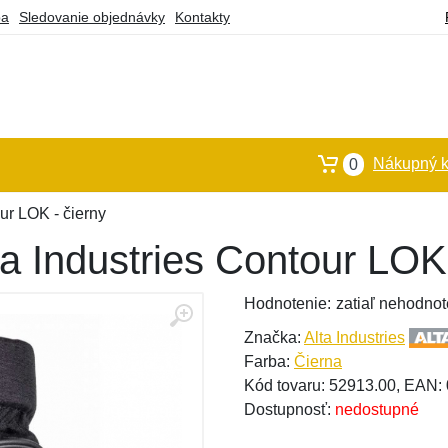
ba
Sledovanie objednávky
Kontakty
Nákupný k
0
ur LOK - čierny
ta Industries Contour LOK 
Hodnotenie:
zatiaľ nehodnot
Značka:
Alta Industries
Farba:
Čierna
Kód tovaru: 52913.00, EAN
Dostupnosť:
nedostupné