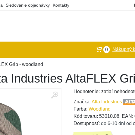
ba
Sledovanie objednávky
Kontakty
Nákupný k
0
FLEX Grip - woodland
ta Industries AltaFLEX Gr
Hodnotenie:
zatiaľ nehodnot
Značka:
Alta Industries
Farba:
Woodland
Kód tovaru: 53010.08, EAN
Dostupnosť:
do 6-10 dní od 