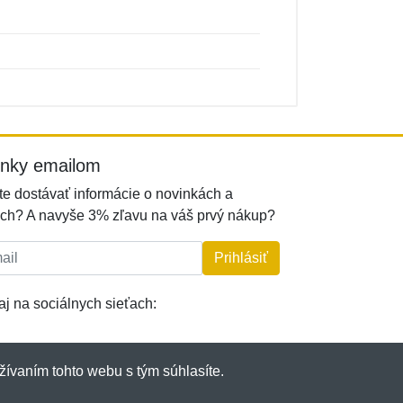
inky emailom
e dostávať informácie o novinkách a
ch? A navyše 3% zľavu na váš prvý nákup?
l:
Prihlásiť
j na sociálnych sieťach:
žívaním tohto webu s tým súhlasíte.