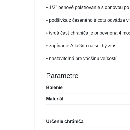
• 1/2" penové polstrovanie s obnovou po
• podšívka z česaného tricotu odvádza v
• tvrdá časť chrániča je pripevnená 4 
• zapínanie AltaGrip na suchý zips
• nastaviteľná pre väčšinu veľkostí
Parametre
Balenie
Materiál
Určenie chrániča