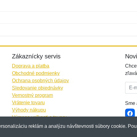
Meno:
E-mail:
*
*
E-mail:
*
Zákaznícky servis
Nov
Doprava a platba
Chcet
Obchodné podmienky
zľavá
Ochrana osobných údajov
E-mai
Sledovanie objednávky
Vernostný program
Vrátenie tovaru
Sme a
Výhody nákupu
Výmena veľkosti a tovaru
Viac informácií...
rsonalizáciu reklám a analýzu návštevnosti súbory cookie. Pou