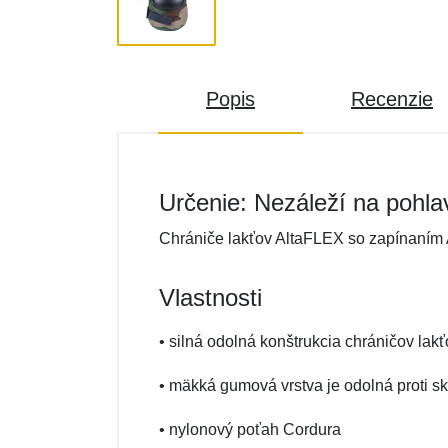
Popis
Recenzie
Určenie: Nezáleží na pohla
Chrániče lakťov AltaFLEX so zapínaním 
Vlastnosti
• silná odolná konštrukcia chráničov lakť
• mäkká gumová vrstva je odolná proti s
• nylonový poťah Cordura