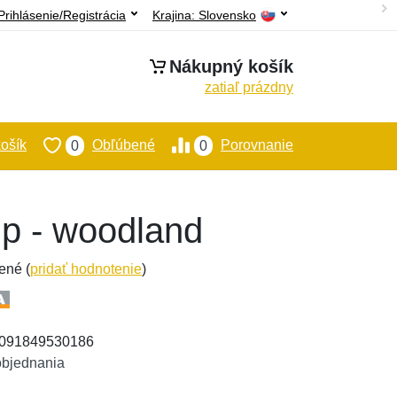
Prihlásenie/Registrácia
Krajina:
Slovensko
Nákupný košík
zatiaľ prázdny
ošík
Obľúbené
Porovnanie
0
0
ip - woodland
ené (
pridať hodnotenie
)
: 091849530186
objednania