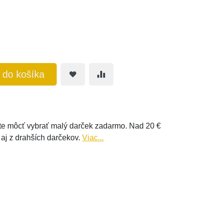
ť do košíka
e môcť vybrať malý darček zadarmo. Nad 20 €
 aj z drahších darčekov.
Viac...