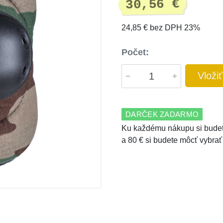
30,56 €
24,85 € bez DPH 23%
Počet:
Vloži
DARČEK ZADARMO
Ku každému nákupu si budet
a 80 € si budete môcť vybrať