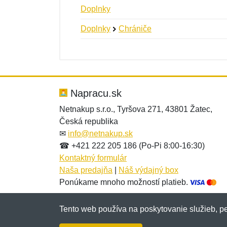
Doplnky
Doplnky
Chrániče
Nová recenzia
Nová otázka
Hodnotenie:
Meno:
*
*
Napracu.sk
Netnakup s.r.o., Tyršova 271, 43801 Žatec,
Česká republika
Správa
Správa
*
*
✉
info@netnakup.sk
☎ +421 222 205 186 (Po-Pi 8:00-16:30)
Kontaktný formulár
Naša predajňa
|
Náš výdajný box
Ponúkame mnoho možností platieb.
Tento web používa na poskytovanie služieb, pe
Pridať
Pridať