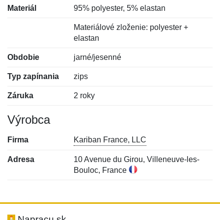
Materiál
95% polyester, 5% elastan
Materiálové zloženie: polyester +
elastan
Obdobie
jarné/jesenné
Typ zapínania
zips
Záruka
2 roky
Výrobca
Firma
Kariban France, LLC
Adresa
10 Avenue du Girou, Villeneuve-les-
Bouloc, France
Nová recenzia
Nová otázka
Hodnotenie:
Meno:
*
*
Napracu.sk