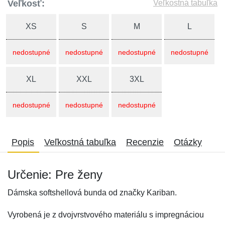
Veľkosť:
Veľkostná tabuľka
XS
S
M
L
nedostupné
nedostupné
nedostupné
nedostupné
XL
XXL
3XL
nedostupné
nedostupné
nedostupné
Popis
Veľkostná tabuľka
Recenzie
Otázky
Určenie: Pre ženy
Dámska softshellová bunda od značky Kariban.
Vyrobená je z dvojvrstvového materiálu s impregnáciou