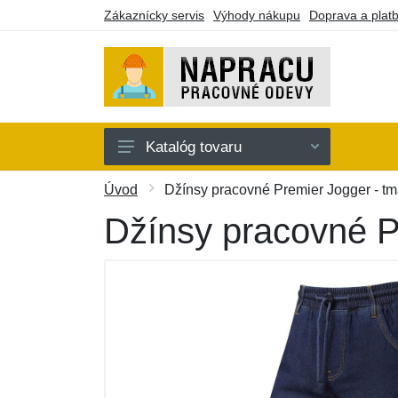
Zákaznícky servis
Výhody nákupu
Doprava a plat
Katalóg tovaru
Oblečenie
Úvod
Džínsy pracovné Premier Jogger - t
Doplnky
Džínsy pracovné P
Obuv a ponožky
Náradie a pomôcky
Batohy a púzdra
Darčekové poukazy
Výpredaj