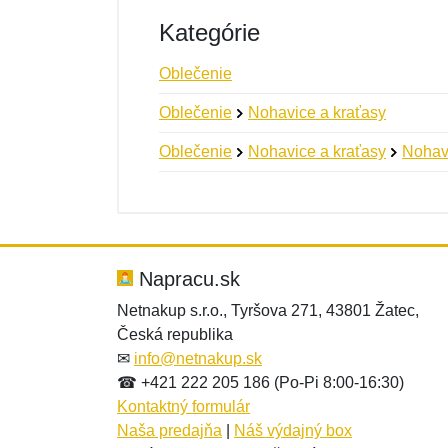
Kategórie
Oblečenie
Oblečenie
Nohavice a kraťasy
Oblečenie
Nohavice a kraťasy
Nohav
Nová recenzia
Nová otázka
Hodnotenie:
Meno:
*
*
Napracu.sk
Netnakup s.r.o., Tyršova 271, 43801 Žatec,
Česká republika
Správa
Správa
*
*
✉
info@netnakup.sk
☎ +421 222 205 186 (Po-Pi 8:00-16:30)
Kontaktný formulár
Naša predajňa
|
Náš výdajný box