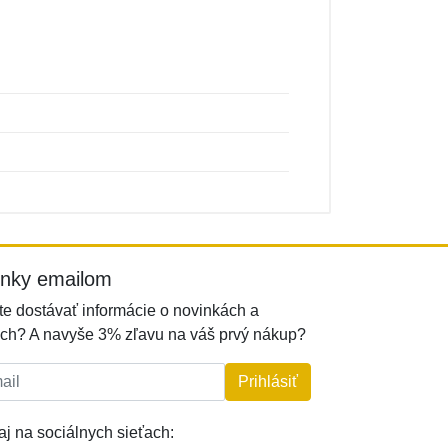
inky emailom
e dostávať informácie o novinkách a
ch? A navyše 3% zľavu na váš prvý nákup?
l:
Prihlásiť
j na sociálnych sieťach: