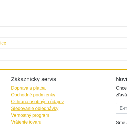
ice
Meno:
E-mail:
*
*
E-mail:
*
Zákaznícky servis
Nov
Doprava a platba
Chcet
Obchodné podmienky
zľavá
Ochrana osobných údajov
E-mai
Sledovanie objednávky
Vernostný program
Vrátenie tovaru
Sme a