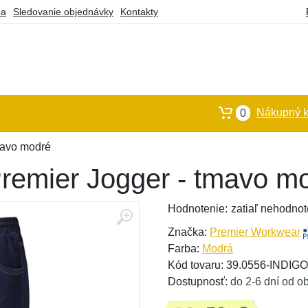
ba
Sledovanie objednávky
Kontakty
Nákupný k
0
mavo modré
remier Jogger - tmavo m
Hodnotenie:
zatiaľ nehodnot
Značka:
Premier Workwear
Farba:
Modrá
Kód tovaru: 39.0556-INDI
Dostupnosť:
do 2-6 dní od o