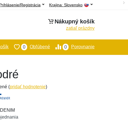
Prihlásenie/Registrácia
Krajina:
Slovensko
Nákupný košík
zatiaľ prázdny
ošík
Obľúbené
Porovnanie
0
0
odré
ené (
pridať hodnotenie
)
GODENIM
bjednania