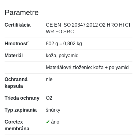
Parametre
Certifikácia
CE EN ISO 20347:2012 O2 HRO HI CI
WR FO SRC
Hmotnosť
802 g = 0,802 kg
Materiál
koža, polyamid
Materiálové zloženie: koža + polyamid
Ochranná
nie
kapsula
Trieda ochrany
O2
Typ zapínania
šnúrky
Goretex
✔
áno
membrána