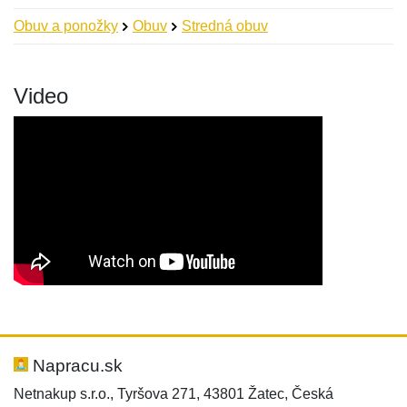
Obuv a ponožky
Obuv
Stredná obuv
Video
Nová recenzia
Nová otázka
Hodnotenie:
Meno:
*
*
Napracu.sk
Netnakup s.r.o., Tyršova 271, 43801 Žatec, Česká