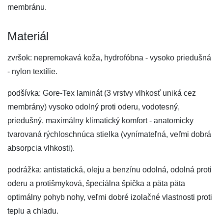
membránu.
Materiál
zvršok: nepremokavá koža, hydrofóbna - vysoko priedušná
- nylon textílie.
podšívka: Gore-Tex laminát (3 vrstvy vlhkosť uniká cez
membrány) vysoko odolný proti oderu, vodotesný,
priedušný, maximálny klimatický komfort - anatomicky
tvarovaná rýchloschnúca stielka (vynímateľná, veľmi dobrá
absorpcia vlhkosti).
podrážka: antistatická, oleju a benzínu odolná, odolná proti
oderu a protišmyková, špeciálna špička a päta päta
optimálny pohyb nohy, veľmi dobré izolačné vlastnosti proti
teplu a chladu.