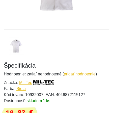
Špecifikácia
Hodnotenie:
zatiaľ nehodnotené (
pridať hodnotenie
)
Značka:
Mil-Tec
Farba:
Biela
Kód tovaru: 10932007, EAN: 4046872115127
Dostupnosť:
skladom 1 ks
19,82 €