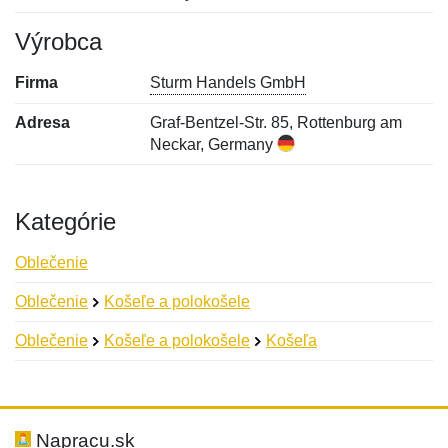
Výrobca
Firma
Sturm Handels GmbH
Adresa
Graf-Bentzel-Str. 85, Rottenburg am
Neckar, Germany
Kategórie
Oblečenie
Oblečenie
Košeľe a polokošele
Oblečenie
Košeľe a polokošele
Košeľa
Nová recenzia
Nová otázka
Hodnotenie:
Meno:
*
*
Napracu.sk