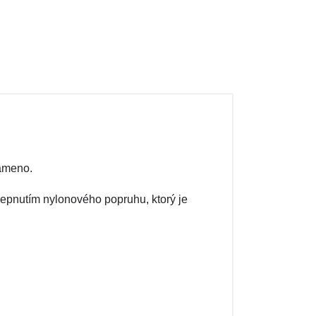
rameno.
repnutím nylonového popruhu, ktorý je