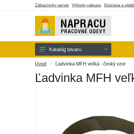
Zákaznícky servis
Výhody nákupu
Doprava a plat
Katalóg tovaru
Oblečenie
Úvod
Ľadvinka MFH veľká - český vzor
Doplnky
Ľadvinka MFH veľk
Obuv a ponožky
Náradie a pomôcky
Batohy a púzdra
Darčekové poukazy
Výpredaj