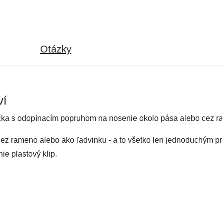
Otázky
ví
lička s odopínacím popruhom na nosenie okolo pása alebo cez 
 cez rameno alebo ako ľadvinku - a to všetko len jednoduchým p
e plastový klip.