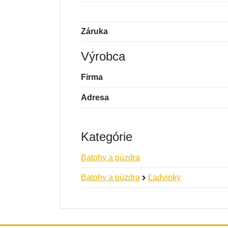
Záruka
Výrobca
Firma
Adresa
Kategórie
Batohy a púzdra
Batohy a púzdra
Ľadvinky
Nová recenzia
Nová otázka
Hodnotenie:
Meno:
*
*