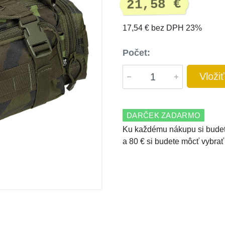
21,58 €
17,54 € bez DPH 23%
Počet:
Vloži
DARČEK ZADARMO
Ku každému nákupu si budet
a 80 € si budete môcť vybrať