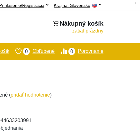
Prihlásenie/Registrácia
Krajina:
Slovensko
Nákupný košík
zatiaľ prázdny
ošík
Obľúbené
Porovnanie
0
0
ené (
pridať hodnotenie
)
4044633203991
objednania