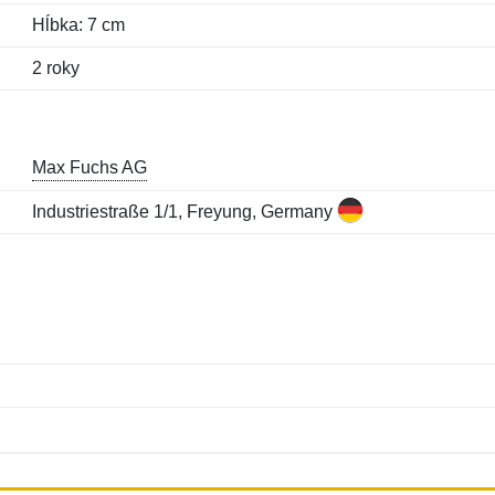
Hĺbka: 7 cm
2 roky
Max Fuchs AG
Industriestraße 1/1, Freyung, Germany
Meno:
E-mail:
*
*
E-mail:
*