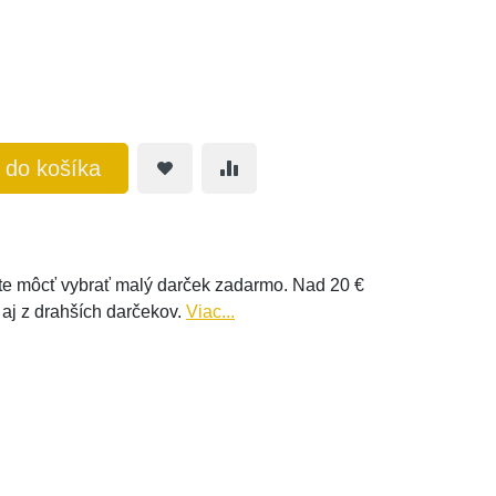
ť do košíka
e môcť vybrať malý darček zadarmo. Nad 20 €
 aj z drahších darčekov.
Viac...