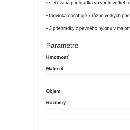
• sieťovaná priehradka vo vnútri veľkéh
• ľadvinka obsahuje 7 rôzne veľkých pri
• 3 priehradky z pevného nylonu v malo
Parametre
Hmotnosť
Materiál
Objem
Rozmery