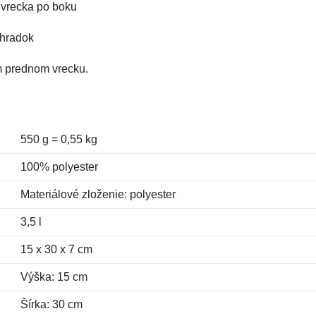
o vrecka po boku
ehradok
m prednom vrecku.
550 g = 0,55 kg
100% polyester
Materiálové zloženie: polyester
3,5 l
15 x 30 x 7 cm
Výška: 15 cm
Šírka: 30 cm