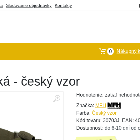
ba
Sledovanie objednávky
Kontakty
Nákupný k
0
á - český vzor
Hodnotenie:
zatiaľ nehodnot
Značka:
MFH
Farba:
Český vzor
Kód tovaru: 30703J, EAN: 
Dostupnosť:
do 6-10 dní od 