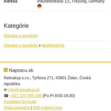
Adresa
Industriestraße 1/1, Freyung, Germany
Kategórie
Náradie a pomôcky
Náradie a pomôcky
Multifunkčné
Nová recenzia
Nová otázka
Hodnotenie:
Meno:
*
*
Napracu.sk
Netnakup s.r.o., Tyršova 271, 43801 Žatec, Česká
republika
Meno:
E-mail:
*
*
✉
info@netnakup.sk
☎
+421 222 205 186
(Po-Pi 8:00-16:30)
Kontaktný formulár
Naša predajňa
|
Náš výdajný box