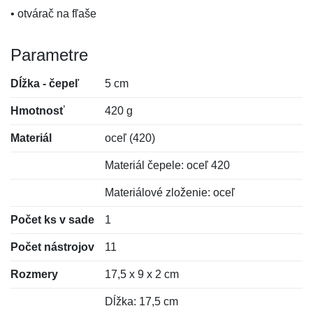
• otvárač na fľaše
Parametre
Dĺžka - čepeľ
5 cm
Hmotnosť
420 g
Materiál
oceľ (420)
Materiál čepele: oceľ 420
Materiálové zloženie: oceľ
Počet ks v sade
1
Počet nástrojov
11
Rozmery
17,5 x 9 x 2 cm
Dĺžka: 17,5 cm