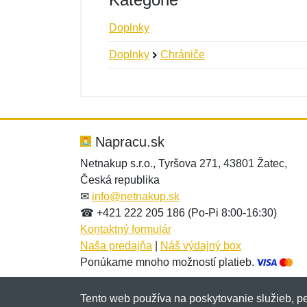
Doplnky
Doplnky
Chrániče
Nová recenzia
Nová otázka
Hodnotenie:
Meno:
*
*
Napracu.sk
Netnakup s.r.o., Tyršova 271, 43801 Žatec,
Česká republika
Správa
Správa
*
*
✉
info@netnakup.sk
☎ +421 222 205 186 (Po-Pi 8:00-16:30)
Kontaktný formulár
Naša predajňa
|
Náš výdajný box
Ponúkame mnoho možností platieb.
Tento web používa na poskytovanie služieb, pe