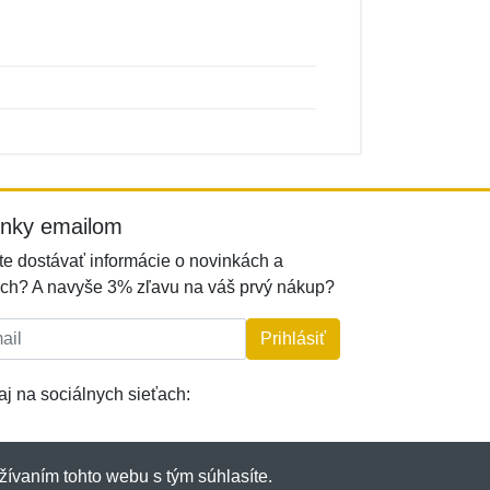
inky emailom
e dostávať informácie o novinkách a
ch? A navyše 3% zľavu na váš prvý nákup?
l:
Prihlásiť
j na sociálnych sieťach:
žívaním tohto webu s tým súhlasíte.