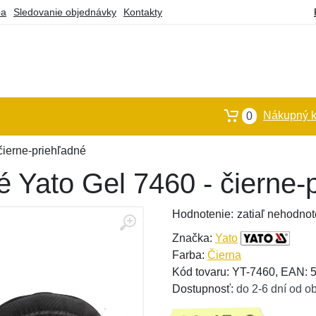
ba
Sledovanie objednávky
Kontakty
Nákupný k
0
čierne-priehľadné
 Yato Gel 7460 - čierne-
Hodnotenie:
zatiaľ nehodnot
Značka:
Yato
Farba:
Čierna
Kód tovaru: YT-7460, EAN:
Dostupnosť:
do 2-6 dní od o