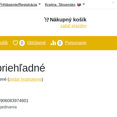
Prihlásenie/Registrácia
Krajina:
Slovensko
Nákupný košík
zatiaľ prázdny
ošík
Obľúbené
Porovnanie
0
0
priehľadné
ené (
pridať hodnotenie
)
 5906083974601
bjednania