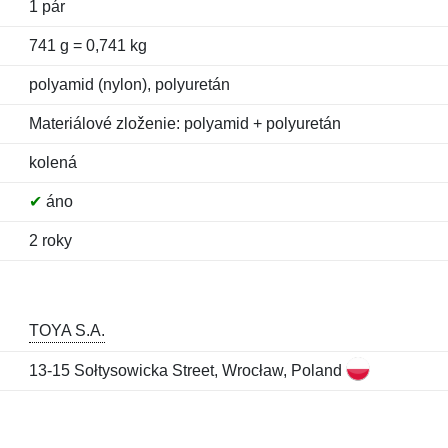
1 pár
741 g = 0,741 kg
polyamid (nylon), polyuretán
Materiálové zloženie: polyamid + polyuretán
kolená
✔
áno
2 roky
TOYA S.A.
13-15 Sołtysowicka Street, Wrocław, Poland