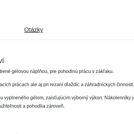
Otázky
ví
atrené gélovou náplňou, pre pohodlnú prácu v zákľaku.
cích prácach ale aj pri rezaní dlaždíc a záhradníckych činností
u vyplneného gélom, zaisťujúcim výborný výkon. Nákolenníky j
žiteľnosti a pohodlia zároveň.