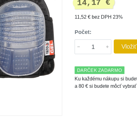
14,17 €
11,52 € bez DPH 23%
Počet:
Vloži
DARČEK ZADARMO
Ku každému nákupu si budet
a 80 € si budete môcť vybrať