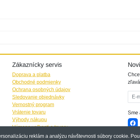
Meno:
E-mail:
*
*
E-mail:
*
Zákaznícky servis
Nov
Doprava a platba
Chcet
Obchodné podmienky
zľavá
Ochrana osobných údajov
E-mai
Sledovanie objednávky
Vernostný program
Vrátenie tovaru
Sme a
Výhody nákupu
Výmena veľkosti a tovaru
Viac informácií...
rsonalizáciu reklám a analýzu návštevnosti súbory cookie. Pou