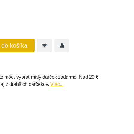
ť do košíka
e môcť vybrať malý darček zadarmo. Nad 20 €
 aj z drahších darčekov.
Viac...