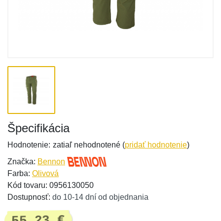
Špecifikácia
Hodnotenie:
zatiaľ nehodnotené (
pridať hodnotenie
)
Značka:
Bennon
Farba:
Olivová
Kód tovaru: 0956130050
Dostupnosť:
do 10-14 dní od objednania
55,23 €