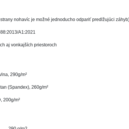
j strany nohavíc je možné jednoducho odpariť predlžujúci záhyb
3688:2013/A1:2021
ch aj vonkajších priestoroch
vlna, 290g/m²
stan (Spandex), 260g/m²
D, 200g/m²
290 g/m2