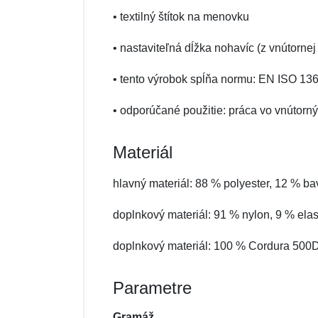
• textilný štítok na menovku
• nastaviteľná dĺžka nohavíc (z vnútorne
• tento výrobok spĺňa normu: EN ISO 1
• odporúčané použitie: práca vo vnútorný
Materiál
hlavný materiál: 88 % polyester, 12 % ba
doplnkový materiál: 91 % nylon, 9 % ela
doplnkový materiál: 100 % Cordura 500
Parametre
Gramáž