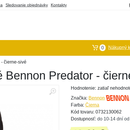
ba
Sledovanie objednávky
Kontakty
Nákupný k
0
- čierne-sivé
 Bennon Predator - čiern
Hodnotenie:
zatiaľ nehodnot
Značka:
Bennon
Farba:
Čierna
Kód tovaru: 0732130062
Dostupnosť:
do 10-14 dní od