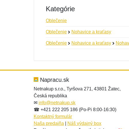
Kategórie
Oblečenie
Oblečenie
Nohavice a kraťasy
Oblečenie
Nohavice a kraťasy
Nohav
Nová recenzia
Nová otázka
Hodnotenie:
Meno:
*
*
Napracu.sk
Netnakup s.r.o., Tyršova 271, 43801 Žatec,
Česká republika
Správa
Správa
*
*
✉
info@netnakup.sk
☎ +421 222 205 186 (Po-Pi 8:00-16:30)
Kontaktný formulár
Naša predajňa
|
Náš výdajný box