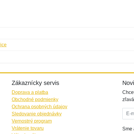
ice
Meno:
E-mail:
*
*
E-mail:
*
Zákaznícky servis
Nov
Doprava a platba
Chcet
Obchodné podmienky
zľavá
Ochrana osobných údajov
E-mai
Sledovanie objednávky
Vernostný program
Vrátenie tovaru
Sme a