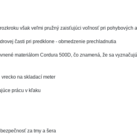
 rozkroku však veľmi pružný zaisťujúci voľnosť pri pohybových a
rovej časti pri predklone - obmedzenie prechladnutia
pevnené materiálom Cordura 500D, čo znamená, že sa vyznačuj
, vrecko na skladací meter
júce prácu v kľaku
u bezpečnosť za tmy a šera