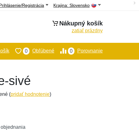
Prihlásenie/Registrácia
Krajina:
Slovensko
Nákupný košík
zatiaľ prázdny
ošík
Obľúbené
Porovnanie
0
0
e-sivé
ené (
pridať hodnotenie
)
 objednania