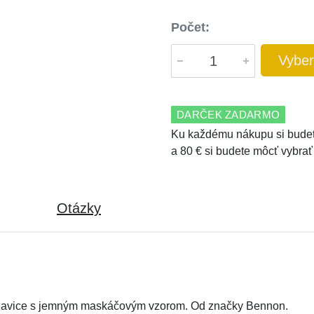
Počet:
Vyber
DARČEK ZADARMO
Ku každému nákupu si budet
a 80 € si budete môcť vybrať
Otázky
havice s jemným maskáčovým vzorom. Od značky Bennon.