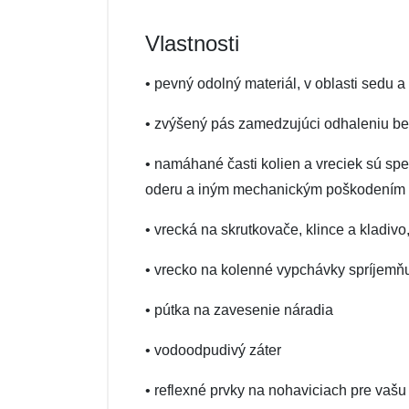
Vlastnosti
• pevný odolný materiál, v oblasti sedu a
• zvýšený pás zamedzujúci odhaleniu bed
• namáhané časti kolien a vreciek sú s
oderu a iným mechanickým poškodením
• vrecká na skrutkovače, klince a kladivo
• vrecko na kolenné vypchávky spríjemňu
• pútka na zavesenie náradia
• vodoodpudivý záter
• reflexné prvky na nohaviciach pre vaš