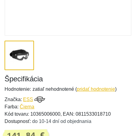
Špecifikácia
Hodnotenie:
zatiaľ nehodnotené (
pridať hodnotenie
)
Značka:
ESS
Farba:
Čierna
Kód tovaru: 10365006000, EAN: 0811533018710
Dostupnosť:
do 10-14 dní od objednania
141,84 €