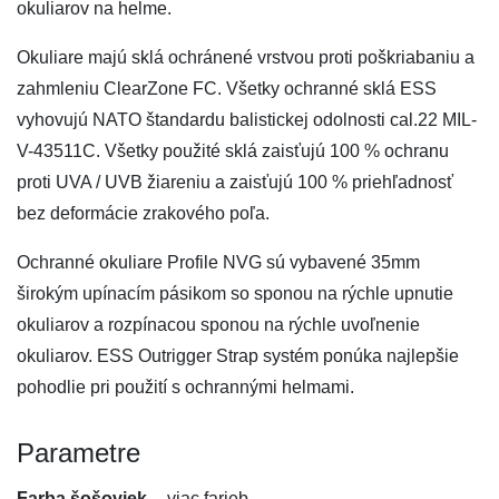
okuliarov na helme.
Okuliare majú sklá ochránené vrstvou proti poškriabaniu a
zahmleniu ClearZone FC. Všetky ochranné sklá ESS
vyhovujú NATO štandardu balistickej odolnosti cal.22 MIL-
V-43511C. Všetky použité sklá zaisťujú 100 % ochranu
proti UVA / UVB žiareniu a zaisťujú 100 % priehľadnosť
bez deformácie zrakového poľa.
Ochranné okuliare Profile NVG sú vybavené 35mm
širokým upínacím pásikom so sponou na rýchle upnutie
okuliarov a rozpínacou sponou na rýchle uvoľnenie
okuliarov. ESS Outrigger Strap systém ponúka najlepšie
pohodlie pri použití s ochrannými helmami.
Parametre
Farba šošoviek
viac farieb