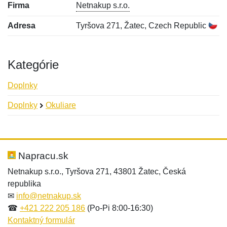
Firma
Netnakup s.r.o.
Adresa
Tyršova 271, Žatec, Czech Republic
Kategórie
Doplnky
Doplnky
Okuliare
Nová recenzia
Nová otázka
Hodnotenie:
Meno:
*
*
Napracu.sk
Netnakup s.r.o., Tyršova 271, 43801 Žatec, Česká
republika
Meno:
E-mail:
*
*
✉
info@netnakup.sk
☎
+421 222 205 186
(Po-Pi 8:00-16:30)
Kontaktný formulár