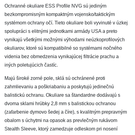
Ochranné okuliare ESS Profile NVG sú jediným
bezkompromisným kompaktným vojensko/taktickým
systémom ochrany očí. Tieto okuliare boli vyvinuté v úzkej
spolupráci s elitnými jednotkami armády USA a preto
vynikajú všetkými možnými výhodami neúzkoprofilových
okuliarov, ktoré sú kompatibilné so systémami nočného
videnia bez obmedzenia vynikajúcej filtrácie prachu a
iných poletujúcich častíc.
Majú široké zorné pole, sklá sú ochránené proti
zahmlievaniu a poškriabaniu a poskytujú jedinečnú
balistickú ochranu. Okuliare sa štandardne dodávajú s
dvoma sklami hrúbky 2,8 mm s balistickou ochranou
(zafarbenie dymovo šedej a číre), s kvalitným prepravným
obalom s úchytmi na opasok as prevlečným rukávom
Stealth Sleeve, ktorý zamedzuje odleskom pri nosení