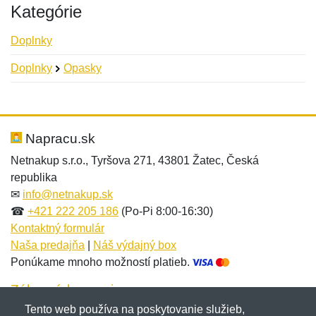
Kategórie
Doplnky
Doplnky
Opasky
Nová recenzia
Nová otázka
Hodnotenie:
Meno:
*
*
Napracu.sk
Netnakup s.r.o., Tyršova 271, 43801 Žatec, Česká
republika
Meno:
E-mail:
*
*
✉
info@netnakup.sk
☎
+421 222 205 186
(Po-Pi 8:00-16:30)
Kontaktný formulár
Naša predajňa
|
Náš výdajný box
E-mail:
*
Ponúkame mnoho možností platieb.
Správa
*
Zákaznícky servis
Tento web používa na poskytovanie služieb,
Novinky emailom