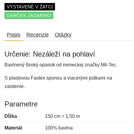
VYSTAVENÉ V ŽATCI
DARČEK ZADARMO
Popis
Recenzie
Otázky
Určenie: Nezáleží na pohlaví
Bavlnený široký opasok od nemeckej značky Mil-Tec.
S plastovou Fastex sponou a viacerými pútkami na
zaistenie.
Parametre
Dĺžka
150 cm = 1,50 m
Materiál
100% bavlna