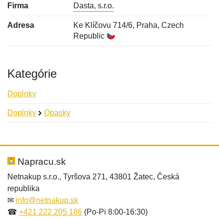
Firma
Dasta, s.r.o.
Adresa
Ke Klíčovu 714/6, Praha, Czech
Republic
Kategórie
Doplnky
Doplnky
Opasky
Nová recenzia
Nová otázka
Hodnotenie:
Meno:
*
*
Napracu.sk
Netnakup s.r.o., Tyršova 271, 43801 Žatec, Česká
republika
Meno:
E-mail:
*
*
✉
info@netnakup.sk
☎
+421 222 205 186
(Po-Pi 8:00-16:30)