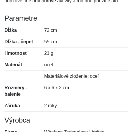
núdzové, iné outdoorové aktivity a rodinné použitie atď.
Parametre
Dĺžka
72 cm
Dĺžka - čepeľ
55 cm
Hmotnosť
21 g
Materiál
oceľ
Materiálové zloženie: oceľ
Rozmery -
6 x 6 x 3 cm
balenie
Záruka
2 roky
Výrobca