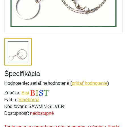
Špecifikácia
Hodnotenie:
zatiaľ nehodnotené (
pridať hodnotenie
)
Značka:
Bist
Farba:
Strieborná
Kód tovaru: SAWMIN-SILVER
Dostupnosť:
nedostupné
Tento tovar je vypredaný u nás aj priamo u výrobcu. Nedá