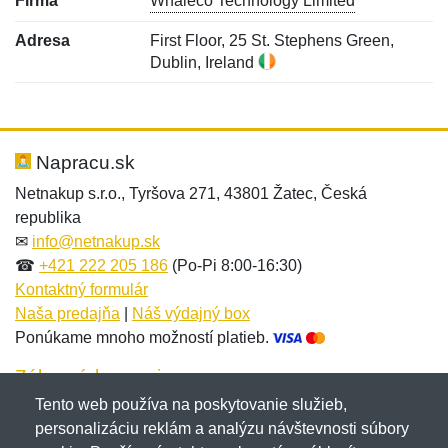
Firma
Whaleco Technology Limited
Adresa
First Floor, 25 St. Stephens Green,
Dublin, Ireland
Nová recenzia
Nová otázka
Hodnotenie:
Meno:
*
*
Napracu.sk
Netnakup s.r.o., Tyršova 271, 43801 Žatec, Česká
republika
Meno:
E-mail:
*
*
✉
info@netnakup.sk
☎
+421 222 205 186
(Po-Pi 8:00-16:30)
Kontaktný formulár
Naša predajňa
|
Náš výdajný box
E-mail:
*
Ponúkame mnoho možností platieb.
Správa
*
Zákaznícky servis
Tento web používa na poskytovanie služieb,
Novinky emailom
personalizáciu reklám a analýzu návštevnosti súbory
Správa
*