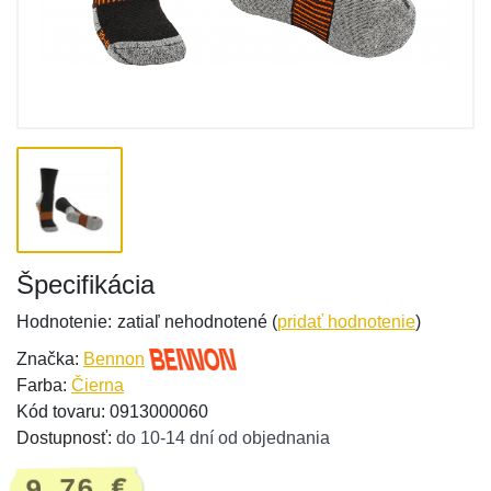
Špecifikácia
Hodnotenie:
zatiaľ nehodnotené (
pridať hodnotenie
)
Značka:
Bennon
Farba:
Čierna
Kód tovaru: 0913000060
Dostupnosť:
do 10-14 dní od objednania
9,76 €