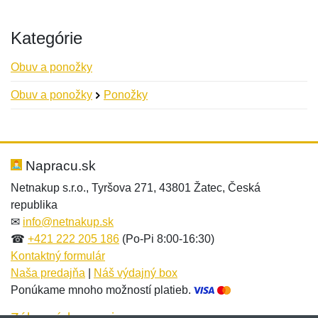
Kategórie
Obuv a ponožky
Obuv a ponožky
Ponožky
Nová recenzia
Nová otázka
Hodnotenie:
Meno:
*
*
Napracu.sk
Netnakup s.r.o., Tyršova 271, 43801 Žatec, Česká
republika
Meno:
E-mail:
*
*
✉
info@netnakup.sk
☎
+421 222 205 186
(Po-Pi 8:00-16:30)
Kontaktný formulár
Naša predajňa
|
Náš výdajný box
E-mail:
*
Ponúkame mnoho možností platieb.
Správa
*
Zákaznícky servis