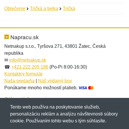
Oblečenie
Tričká a tielka
Tričká
Nová recenzia
Nová otázka
Hodnotenie:
Meno:
*
*
Napracu.sk
Netnakup s.r.o., Tyršova 271, 43801 Žatec, Česká
republika
Meno:
E-mail:
*
*
✉
info@netnakup.sk
☎
+421 222 205 186
(Po-Pi 8:00-16:30)
Kontaktný formulár
Naša predajňa
|
Náš výdajný box
E-mail:
*
Ponúkame mnoho možností platieb.
Správa
*
Zákaznícky servis
Tento web používa na poskytovanie služieb,
Novinky emailom
personalizáciu reklám a analýzu návštevnosti súbory
Správa
*
cookie. Používaním tohto webu s tým súhlasíte.