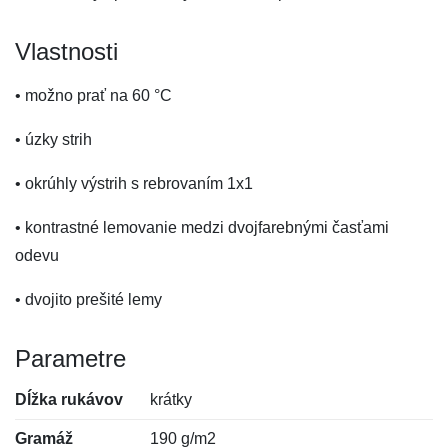
Vlastnosti
• možno prať na 60 °C
• úzky strih
• okrúhly výstrih s rebrovaním 1x1
• kontrastné lemovanie medzi dvojfarebnými časťami
odevu
• dvojito prešité lemy
Parametre
Dĺžka rukávov
krátky
Gramáž
190 g/m2