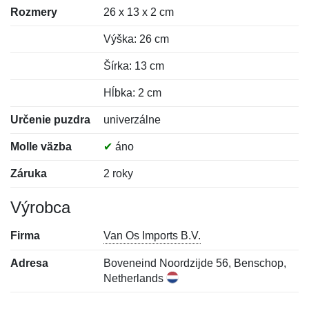
Rozmery
26 x 13 x 2 cm
Výška: 26 cm
Šírka: 13 cm
Hĺbka: 2 cm
Určenie puzdra
univerzálne
Molle väzba
✔
áno
Záruka
2 roky
Výrobca
Firma
Van Os Imports B.V.
Adresa
Boveneind Noordzijde 56, Benschop,
Netherlands