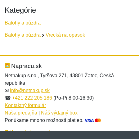
Kategórie
Batohy a púzdra
Batohy a púzdra
Vrecká na opasok
Nová recenzia
Nová otázka
Hodnotenie:
Meno:
*
*
Napracu.sk
Netnakup s.r.o., Tyršova 271, 43801 Žatec, Česká
republika
Meno:
E-mail:
*
*
✉
info@netnakup.sk
☎
+421 222 205 186
(Po-Pi 8:00-16:30)
Kontaktný formulár
Naša predajňa
|
Náš výdajný box
E-mail:
*
Ponúkame mnoho možností platieb.
Správa
*
Zákaznícky servis