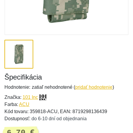
Špecifikácia
Hodnotenie:
zatiaľ nehodnotené (
pridať hodnotenie
)
Značka:
101 Inc
Farba:
ACU
Kód tovaru: 359818-ACU, EAN: 8719298136439
Dostupnosť:
do 6-10 dní od objednania
6,70 €