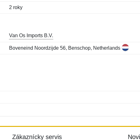
2 roky
Van Os Imports B.V.
Boveneind Noordzijde 56, Benschop, Netherlands
Meno:
E-mail:
*
*
E-mail:
*
Zákaznícky servis
Nov