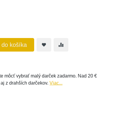
ť do košíka
e môcť vybrať malý darček zadarmo. Nad 20 €
 aj z drahších darčekov.
Viac...