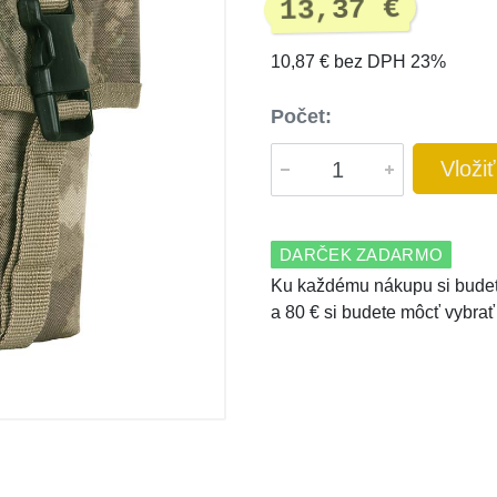
13,37 €
10,87 € bez DPH 23%
Počet:
Vloži
DARČEK ZADARMO
Ku každému nákupu si budet
a 80 € si budete môcť vybrať