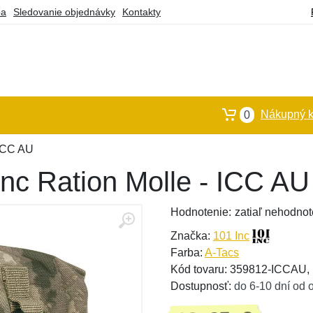
ba
Sledovanie objednávky
Kontakty
Nákupný k
0
 ICC AU
Inc Ration Molle - ICC AU
Hodnotenie:
zatiaľ nehodnot
Značka:
101 Inc
Farba:
A-Tacs
Kód tovaru: 359812-ICCAU
Dostupnosť:
do 6-10 dní od 