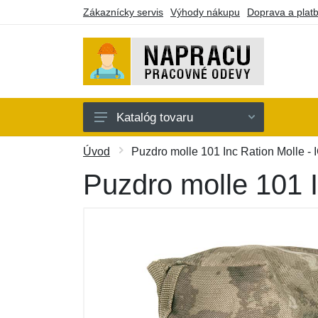
Zákaznícky servis
Výhody nákupu
Doprava a plat
Katalóg tovaru
Oblečenie
Úvod
Puzdro molle 101 Inc Ration Molle -
Doplnky
Puzdro molle 101 
Obuv a ponožky
Náradie a pomôcky
Batohy a púzdra
Darčekové poukazy
Výpredaj