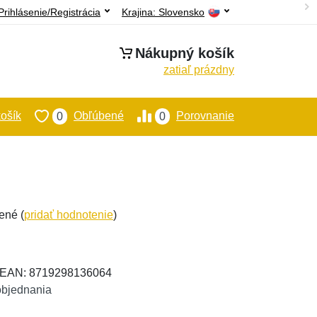
Prihlásenie/Registrácia
Krajina:
Slovensko
Nákupný košík
zatiaľ prázdny
ošík
Obľúbené
Porovnanie
0
0
ené (
pridať hodnotenie
)
, EAN: 8719298136064
objednania