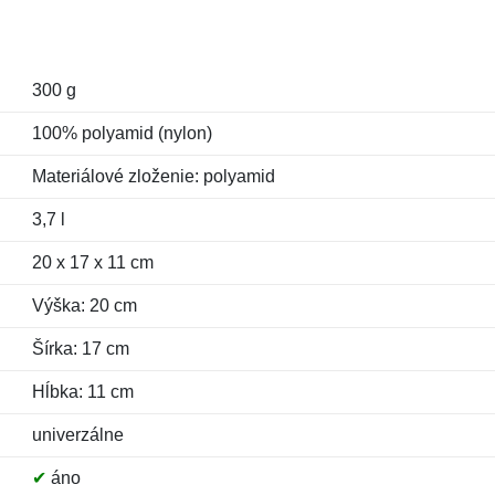
300 g
100% polyamid (nylon)
Materiálové zloženie: polyamid
3,7 l
20 x 17 x 11 cm
Výška: 20 cm
Šírka: 17 cm
Hĺbka: 11 cm
univerzálne
✔
áno