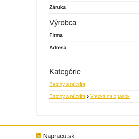
Záruka
Výrobca
Firma
Adresa
Kategórie
Batohy a púzdra
Batohy a púzdra
Vrecká na opasok
Nová recenzia
Nová otázka
Hodnotenie:
Meno:
*
*
Napracu.sk