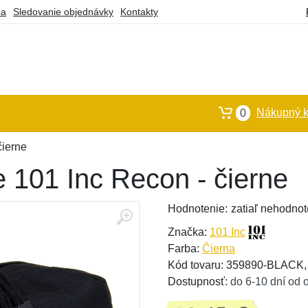
ba
Sledovanie objednávky
Kontakty
Nákupný k
0
čierne
 101 Inc Recon - čierne
Hodnotenie:
zatiaľ nehodnot
Značka:
101 Inc
Farba:
Čierna
Kód tovaru: 359890-BLACK
Dostupnosť:
do 6-10 dní od 