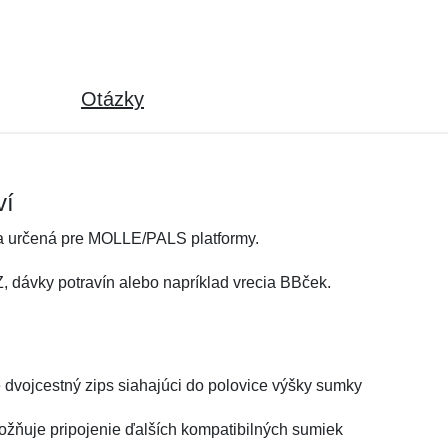
Otázky
ví
ka určená pre MOLLE/PALS platformy.
, dávky potravín alebo napríklad vrecia BBček.
e dvojcestný zips siahajúci do polovice výšky sumky
ožňuje pripojenie ďalších kompatibilných sumiek