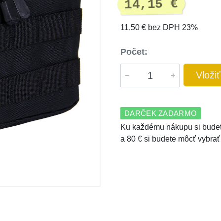
14,15 €
11,50 € bez DPH 23%
Počet:
Vloži
DARČEK ZADARMO
Ku každému nákupu si budet
a 80 € si budete môcť vybrať