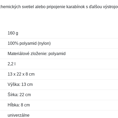
chemických svetiel alebo pripojenie karabínok s ďalšou výstrojo
160 g
100% polyamid (nylon)
Materiálové zloženie: polyamid
2,2 l
13 x 22 x 8 cm
Výška: 13 cm
Šírka: 22 cm
Hĺbka: 8 cm
univerzálne