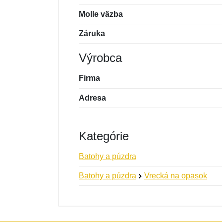
Molle väzba
Záruka
Výrobca
Firma
Adresa
Kategórie
Batohy a púzdra
Batohy a púzdra
Vrecká na opasok
Nová recenzia
Nová otázka
Hodnotenie:
Meno:
*
*