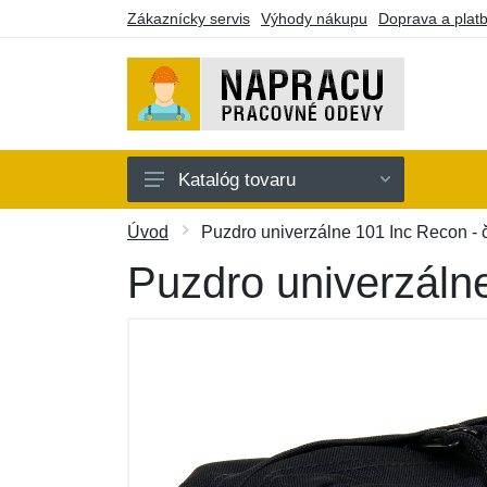
Zákaznícky servis
Výhody nákupu
Doprava a plat
Katalóg tovaru
Oblečenie
Úvod
Puzdro univerzálne 101 Inc Recon - 
Doplnky
Puzdro univerzálne
Obuv a ponožky
Náradie a pomôcky
Batohy a púzdra
Darčekové poukazy
Výpredaj