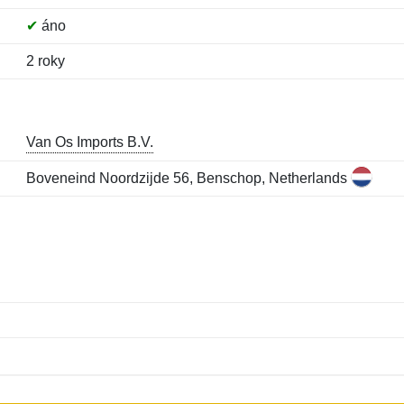
✔
áno
2 roky
Van Os Imports B.V.
Boveneind Noordzijde 56, Benschop, Netherlands
Meno:
E-mail:
*
*
E-mail:
*