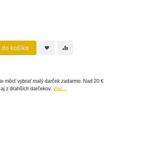
ť do košíka
e môcť vybrať malý darček zadarmo. Nad 20 €
 aj z drahších darčekov.
Viac...