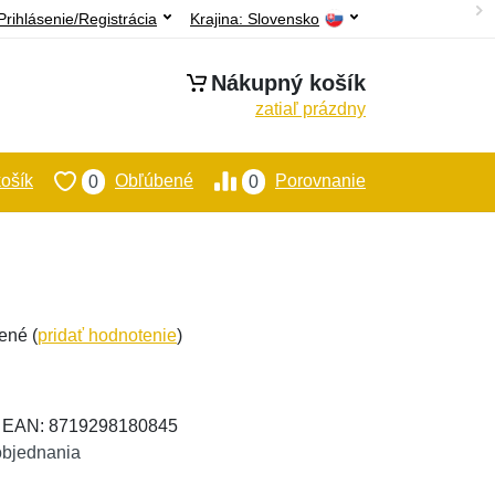
Prihlásenie/Registrácia
Krajina:
Slovensko
Nákupný košík
zatiaľ prázdny
ošík
Obľúbené
Porovnanie
0
0
ené (
pridať hodnotenie
)
, EAN: 8719298180845
objednania