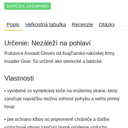
DARČEK ZADARMO
Popis
Veľkostná tabuľka
Recenzie
Otázky
Určenie: Nezáleží na pohlaví
Rukavice Assault Gloves od švajčiarsko-rakúskej firmy
Invader Gear. Sú určené ako strelecké a taktické.
Vlastnosti
• vyrobené zo syntetickej kože na vnútornej strane, ktorý
zaručuje najväčšiu možnú voľnosť pohybu a veľmi jemný
hmat
• pre ochranu kĺbov sú pripevnené chrániče a ďalšie
vzduchové otvory zaisťujú horné prúdenie vzduchu