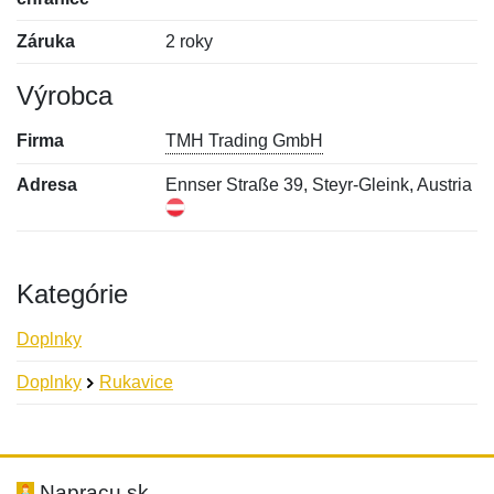
Záruka
2 roky
Výrobca
Firma
TMH Trading GmbH
Adresa
Ennser Straße 39, Steyr-Gleink, Austria
Kategórie
Doplnky
Doplnky
Rukavice
Nová recenzia
Nová otázka
Hodnotenie:
Meno:
*
*
Napracu.sk