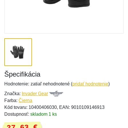
Špecifikácia
Hodnotenie:
zatiaľ nehodnotené (
pridať hodnotenie
)
Značka:
Invader Gear
Farba:
Čierna
Kód tovaru: 10400406030, EAN: 9010109146913
Dostupnosť:
skladom 1 ks
27,63 €