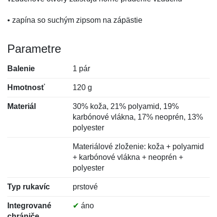
• zapína so suchým zipsom na zápästie
Parametre
Balenie
1 pár
Hmotnosť
120 g
Materiál
30% koža, 21% polyamid, 19%
karbónové vlákna, 17% neoprén, 13%
polyester
Materiálové zloženie: koža + polyamid
+ karbónové vlákna + neoprén +
polyester
Typ rukavíc
prstové
Integrované
✔
áno
chrániče