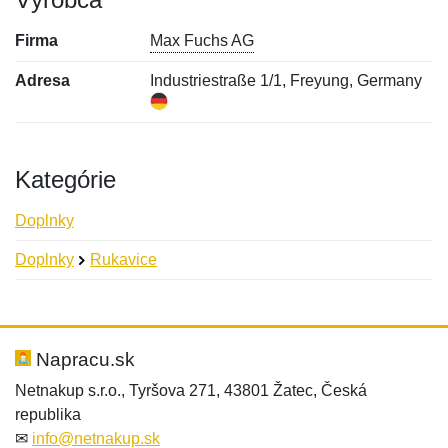
Firma
Max Fuchs AG
Adresa
Industriestraße 1/1, Freyung, Germany
Kategórie
Doplnky
Doplnky
Rukavice
Nová recenzia
Nová otázka
Hodnotenie:
Meno:
*
*
Napracu.sk
Netnakup s.r.o., Tyršova 271, 43801 Žatec, Česká
republika
Meno:
E-mail:
*
*
✉
info@netnakup.sk