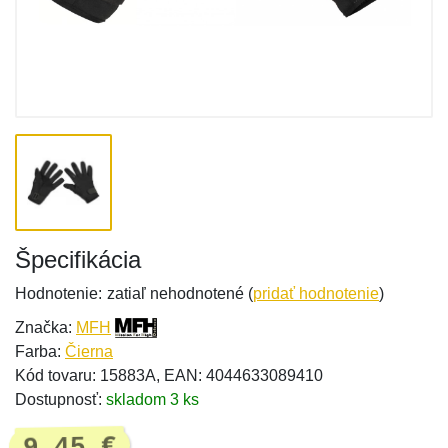
Špecifikácia
Hodnotenie:
zatiaľ nehodnotené (
pridať hodnotenie
)
Značka:
MFH
Farba:
Čierna
Kód tovaru: 15883A, EAN: 4044633089410
Dostupnosť:
skladom 3 ks
9,45 €