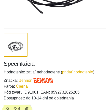
Špecifikácia
Hodnotenie:
zatiaľ nehodnotené (
pridať hodnotenie
)
Značka:
Bennon
Farba:
Čierna
Kód tovaru: D91001, EAN: 8592732025205
Dostupnosť:
do 10-14 dní
od objednania
3,24 €