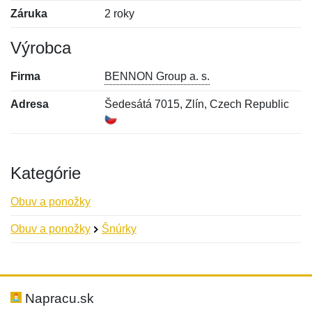
Záruka
2 roky
Výrobca
Firma
BENNON Group a. s.
Adresa
Šedesátá 7015, Zlín, Czech Republic
Kategórie
Obuv a ponožky
Obuv a ponožky
Šnúrky
Nová recenzia
Nová otázka
Hodnotenie:
Meno:
*
*
Napracu.sk