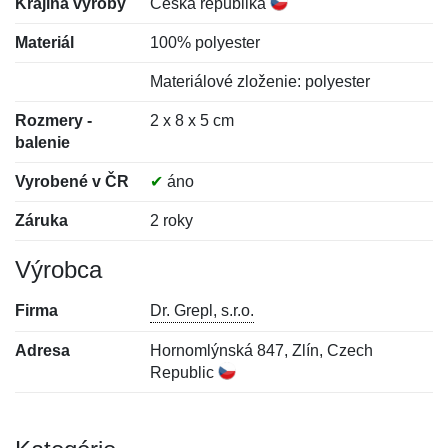
Krajina výroby
Česká republika
Materiál
100% polyester
Materiálové zloženie: polyester
Rozmery -
2 x 8 x 5 cm
balenie
Vyrobené v ČR
✔
áno
Záruka
2 roky
Výrobca
Firma
Dr. Grepl, s.r.o.
Adresa
Hornomlýnská 847, Zlín, Czech
Republic