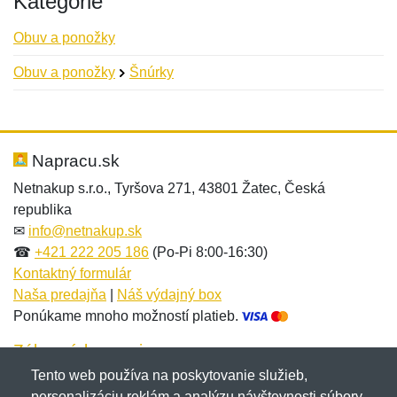
Kategórie
Obuv a ponožky
Obuv a ponožky
Šnúrky
Nová recenzia
Nová otázka
Hodnotenie:
Meno:
*
*
Napracu.sk
Netnakup s.r.o., Tyršova 271, 43801 Žatec, Česká
republika
Meno:
E-mail:
*
*
✉
info@netnakup.sk
☎
+421 222 205 186
(Po-Pi 8:00-16:30)
Kontaktný formulár
Naša predajňa
|
Náš výdajný box
E-mail:
*
Ponúkame mnoho možností platieb.
Správa
*
Zákaznícky servis
Tento web používa na poskytovanie služieb,
Novinky emailom
personalizáciu reklám a analýzu návštevnosti súbory