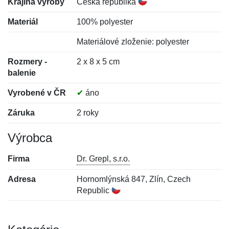
Krajina výroby
Česká republika
Materiál
100% polyester
Materiálové zloženie: polyester
Rozmery -
2 x 8 x 5 cm
balenie
Vyrobené v ČR
✔
áno
Záruka
2 roky
Výrobca
Firma
Dr. Grepl, s.r.o.
Adresa
Hornomlýnská 847, Zlín, Czech
Republic