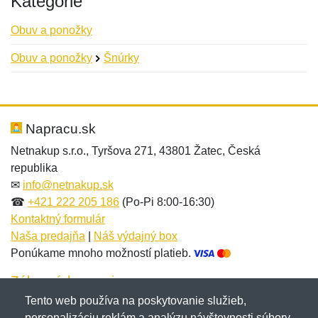
Kategórie
Obuv a ponožky
Obuv a ponožky
Šnúrky
Nová recenzia
Nová otázka
Hodnotenie:
Meno:
*
*
Napracu.sk
Netnakup s.r.o., Tyršova 271, 43801 Žatec, Česká
republika
Meno:
E-mail:
*
*
✉
info@netnakup.sk
☎
+421 222 205 186
(Po-Pi 8:00-16:30)
Kontaktný formulár
Naša predajňa
|
Náš výdajný box
E-mail:
*
Ponúkame mnoho možností platieb.
Správa
*
Zákaznícky servis
Tento web používa na poskytovanie služieb,
Novinky emailom
personalizáciu reklám a analýzu návštevnosti súbory