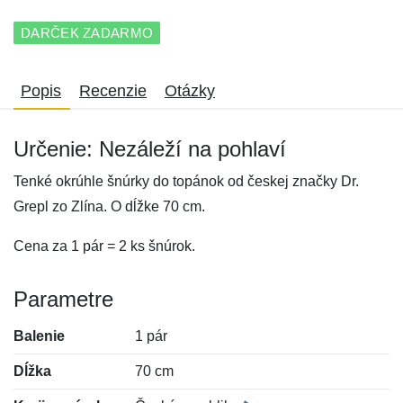
DARČEK ZADARMO
Popis
Recenzie
Otázky
Určenie: Nezáleží na pohlaví
Tenké okrúhle šnúrky do topánok od českej značky Dr.
Grepl zo Zlína. O dĺžke 70 cm.
Cena za 1 pár = 2 ks šnúrok.
Parametre
Balenie
1 pár
Dĺžka
70 cm