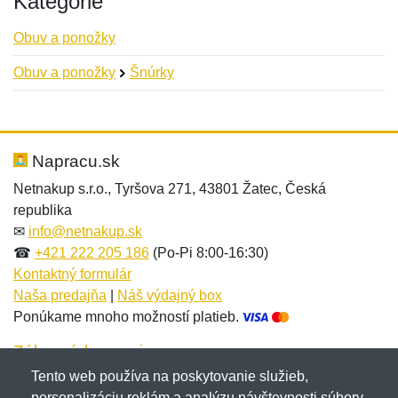
Kategórie
Obuv a ponožky
Obuv a ponožky
Šnúrky
Nová recenzia
Nová otázka
Hodnotenie:
Meno:
*
*
Napracu.sk
Netnakup s.r.o., Tyršova 271, 43801 Žatec, Česká
republika
Meno:
E-mail:
*
*
✉
info@netnakup.sk
☎
+421 222 205 186
(Po-Pi 8:00-16:30)
Kontaktný formulár
Naša predajňa
|
Náš výdajný box
E-mail:
*
Ponúkame mnoho možností platieb.
Správa
*
Zákaznícky servis
Tento web používa na poskytovanie služieb,
Novinky emailom
personalizáciu reklám a analýzu návštevnosti súbory