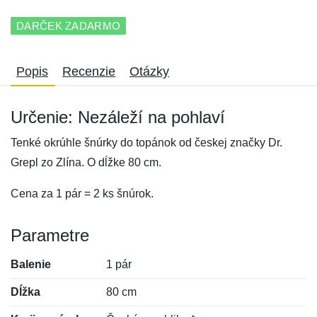
DARČEK ZADARMO
Popis
Recenzie
Otázky
Určenie: Nezáleží na pohlaví
Tenké okrúhle šnúrky do topánok od českej značky Dr.
Grepl zo Zlína. O dĺžke 80 cm.
Cena za 1 pár = 2 ks šnúrok.
Parametre
Balenie
1 pár
Dĺžka
80 cm