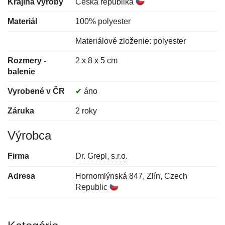
Krajina výroby
Česká republika
Materiál
100% polyester
Materiálové zloženie: polyester
Rozmery -
2 x 8 x 5 cm
balenie
Vyrobené v ČR
✔
áno
Záruka
2 roky
Výrobca
Firma
Dr. Grepl, s.r.o.
Adresa
Hornomlýnská 847, Zlín, Czech
Republic