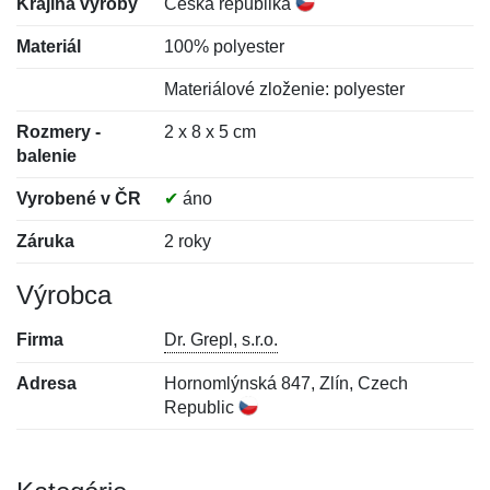
Krajina výroby
Česká republika
Materiál
100% polyester
Materiálové zloženie: polyester
Rozmery -
2 x 8 x 5 cm
balenie
Vyrobené v ČR
✔
áno
Záruka
2 roky
Výrobca
Firma
Dr. Grepl, s.r.o.
Adresa
Hornomlýnská 847, Zlín, Czech
Republic