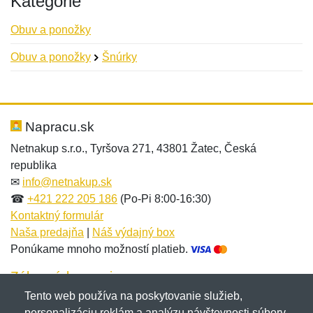
Kategórie
Obuv a ponožky
Obuv a ponožky
Šnúrky
Nová recenzia
Nová otázka
Hodnotenie:
Meno:
*
*
Napracu.sk
Netnakup s.r.o., Tyršova 271, 43801 Žatec, Česká
republika
Meno:
E-mail:
*
*
✉
info@netnakup.sk
☎
+421 222 205 186
(Po-Pi 8:00-16:30)
Kontaktný formulár
Naša predajňa
|
Náš výdajný box
E-mail:
*
Ponúkame mnoho možností platieb.
Správa
*
Zákaznícky servis
Tento web používa na poskytovanie služieb,
Novinky emailom
personalizáciu reklám a analýzu návštevnosti súbory