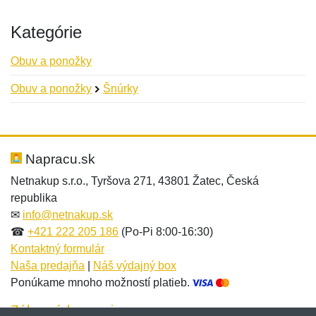
Kategórie
Obuv a ponožky
Obuv a ponožky
Šnúrky
Nová recenzia
Nová otázka
Hodnotenie:
Meno:
*
*
Napracu.sk
Netnakup s.r.o., Tyršova 271, 43801 Žatec, Česká
republika
Meno:
E-mail:
*
*
✉
info@netnakup.sk
☎
+421 222 205 186
(Po-Pi 8:00-16:30)
Kontaktný formulár
Naša predajňa
|
Náš výdajný box
E-mail:
*
Ponúkame mnoho možností platieb.
Správa
*
Zákaznícky servis