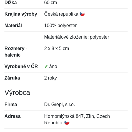
Dĺžka
60 cm
Krajina výroby
Česká republika
Materiál
100% polyester
Materiálové zloženie: polyester
Rozmery -
2 x 8 x 5 cm
balenie
Vyrobené v ČR
✔
áno
Záruka
2 roky
Výrobca
Firma
Dr. Grepl, s.r.o.
Adresa
Hornomlýnská 847, Zlín, Czech
Republic