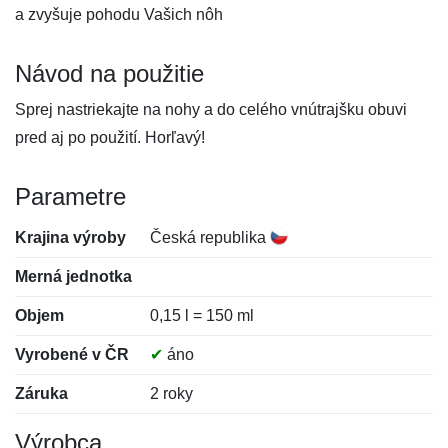
a zvyšuje pohodu Vašich nôh
Návod na použitie
Sprej nastriekajte na nohy a do celého vnútrajšku obuvi
pred aj po použití. Horľavý!
Parametre
Krajina výroby
Česká republika
Merná jednotka
Objem
0,15 l = 150 ml
Vyrobené v ČR
✔
áno
Záruka
2 roky
Výrobca