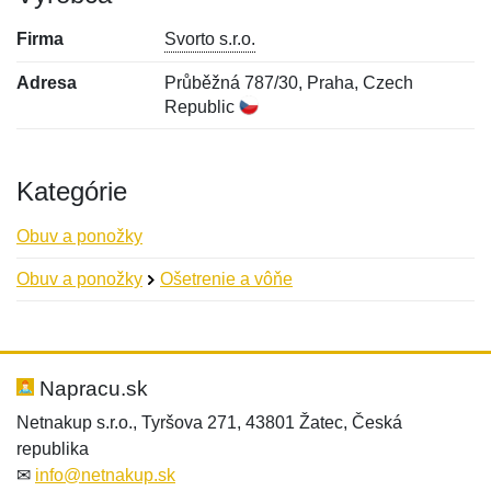
Firma
Svorto s.r.o.
Adresa
Průběžná 787/30, Praha, Czech
Republic
Kategórie
Obuv a ponožky
Obuv a ponožky
Ošetrenie a vôňe
Nová recenzia
Nová otázka
Hodnotenie:
Meno:
*
*
Napracu.sk
Netnakup s.r.o., Tyršova 271, 43801 Žatec, Česká
republika
Meno:
E-mail:
*
*
✉
info@netnakup.sk