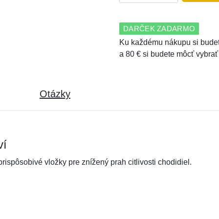
DARČEK ZADARMO
Ku každému nákupu si budet
a 80 € si budete môcť vybrať
Otázky
ví
ispôsobivé vložky pre znížený prah citlivosti chodidiel.