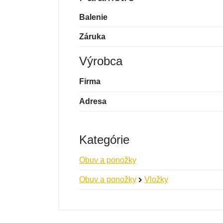
Balenie
Záruka
Výrobca
Firma
Adresa
Kategórie
Obuv a ponožky
Obuv a ponožky
Vložky
Nová recenzia
Nová otázka
Hodnotenie:
Meno:
*
*