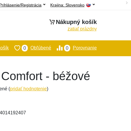
Prihlásenie/Registrácia
Krajina:
Slovensko
Nákupný košík
zatiaľ prázdny
ošík
Obľúbené
Porovnanie
0
0
c Comfort - béžové
ené (
pridať hodnotenie
)
594014192407