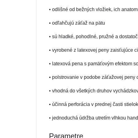
• odlišné od bežných vložiek, ich anatom
• odľahčujú záťaž na pätu
• sú hladké, pohodlné, pružné a dostat
• vyrobené z latexovej peny zaisťujúce 
• latexová pena s pamäťovým efektom so
• polstrovanie v podobe záťažovej peny c
• vhodná do všetkých druhov vychádzkov
• účinná perforácia v prednej časti sti
• jednoduchá údržba utretím vlhkou hand
Parametre