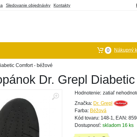
ba
Sledovanie objednávky
Kontakty
Nákupný k
0
Diabetic Comfort - béžové
topánok Dr. Grepl Diabeti
Hodnotenie:
zatiaľ nehodnot
Značka:
Dr. Grepl
Farba:
Béžová
Kód tovaru: 148-1, EAN: 8
Dostupnosť:
skladom 16 ks