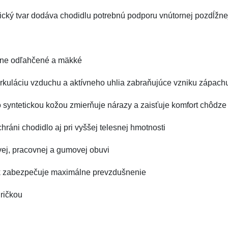
ický tvar dodáva chodidlu potrebnú podporu vnútornej pozdĺžnej
očne odľahčené a mäkké
cirkuláciu vzduchu a aktívneho uhlia zabraňujúce vzniku zápac
 syntetickou kožou zmierňuje nárazy a zaisťuje komfort chôdze
hráni chodidlo aj pri vyššej telesnej hmotnosti
ej, pracovnej a gumovej obuvi
elok zabezpečuje maximálne prevzdušnenie
ričkou