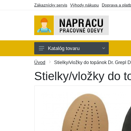
Zákaznícky servis
Výhody nákupu
Doprava a plat
Katalóg tovaru
Oblečenie
Úvod
Stielky/vložky do topánok Dr. Grepl 
Doplnky
Stielky/vložky do 
Obuv a ponožky
Náradie a pomôcky
Batohy a púzdra
Darčekové poukazy
Výpredaj