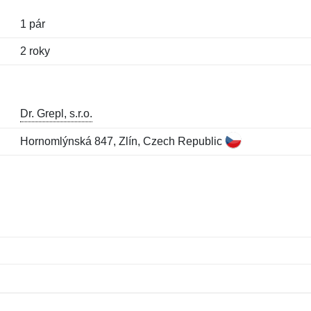
1 pár
2 roky
Dr. Grepl, s.r.o.
Hornomlýnská 847, Zlín, Czech Republic
Meno:
E-mail:
*
*
E-mail:
*