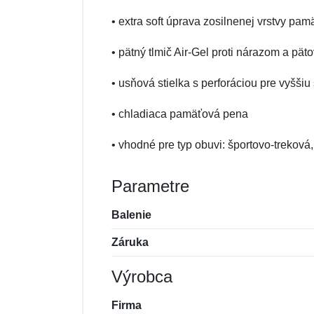
• extra soft úprava zosilnenej vrstvy pa
• pätný tlmič Air-Gel proti nárazom a pät
• usňová stielka s perforáciou pre vyššiu
• chladiaca pamäťová pena
• vhodné pre typ obuvi: športovo-trekov
Parametre
Balenie
Záruka
Výrobca
Firma