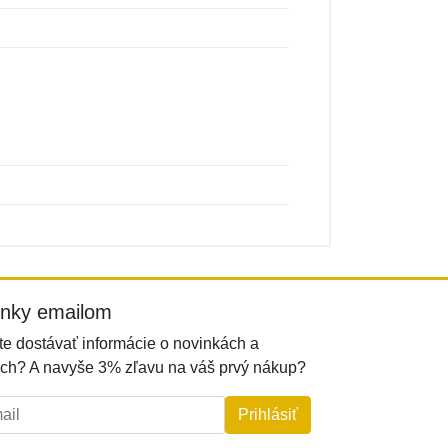
inky emailom
e dostávať informácie o novinkách a
ch? A navyše 3% zľavu na váš prvý nákup?
l:
Prihlásiť