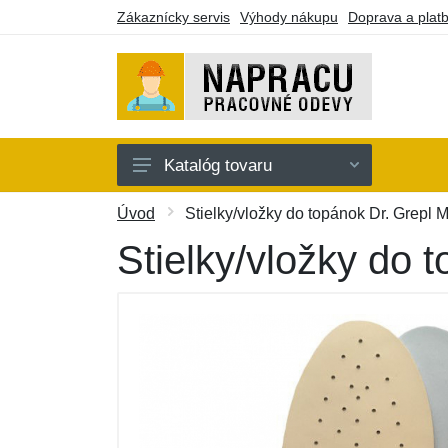
Zákaznícky servis
Výhody nákupu
Doprava a plat
Katalóg tovaru
Oblečenie
Úvod
Stielky/vložky do topánok Dr. Grepl 
Doplnky
Stielky/vložky do 
Obuv a ponožky
Náradie a pomôcky
Batohy a púzdra
Darčekové poukazy
Výpredaj