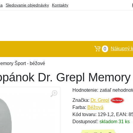
ba
Sledovanie objednávky
Kontakty
Nákupný k
0
Memory Šport - béžové
topánok Dr. Grepl Memory
Hodnotenie:
zatiaľ nehodnot
Značka:
Dr. Grepl
Farba:
Béžová
Kód tovaru: 129-1,2, EAN: 
Dostupnosť:
skladom 31 ks