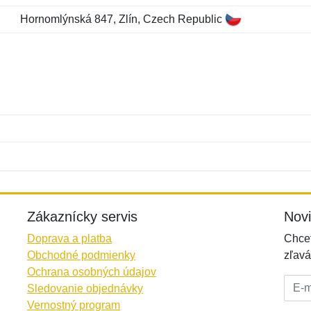
Hornomlýnská 847, Zlín, Czech Republic
Meno:
E-mail:
*
*
E-mail:
*
Zákaznícky servis
Nov
Doprava a platba
Chcet
Obchodné podmienky
zľavá
Ochrana osobných údajov
E-mai
Sledovanie objednávky
Vernostný program