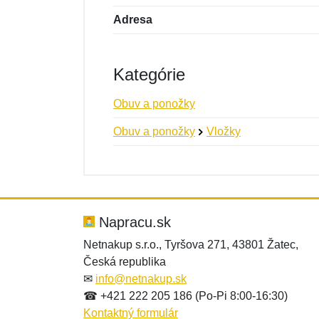
Adresa
Kategórie
Obuv a ponožky
Obuv a ponožky
Vložky
Nová recenzia
Nová otázka
Hodnotenie:
Meno:
*
*
Napracu.sk
Netnakup s.r.o., Tyršova 271, 43801 Žatec,
Česká republika
Správa
Správa
*
*
✉
info@netnakup.sk
☎ +421 222 205 186 (Po-Pi 8:00-16:30)
Kontaktný formulár