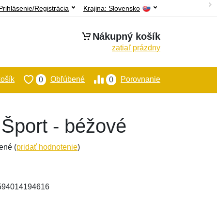
Prihlásenie/Registrácia
Krajina:
Slovensko
Nákupný košík
zatiaľ prázdny
ošík
Obľúbené
Porovnanie
0
0
 Šport - béžové
ené (
pridať hodnotenie
)
8594014194616