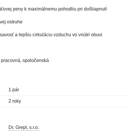
mäťovej peny k maximálnemu pohodliu pri došliapnutí
ovej ostruhe
 savosť a lepšiu cirkuláciu vzduchu vo vnútri obuvi
á, pracovná, spoločenská
1 pár
2 roky
Dr. Grepl, s.r.o.