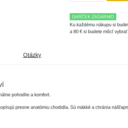
DARČEK ZADARMO
Ku každému nákupu si budet
a 80 € si budete môcť vybrať
Otázky
ví
álne pohodlie a komfort.
opírujú presne anatómiu chodidla. Sú mäkké a chránia nášľapnú