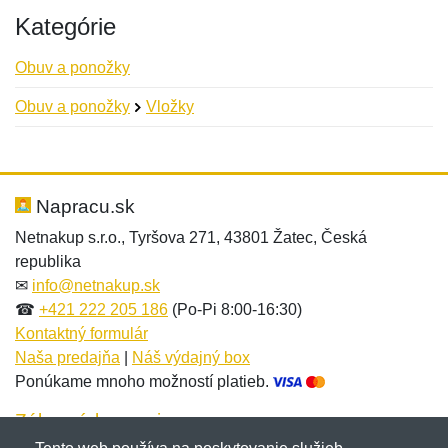
Kategórie
Obuv a ponožky
Obuv a ponožky
Vložky
Nová recenzia
Nová otázka
Hodnotenie:
Meno:
*
*
Napracu.sk
Netnakup s.r.o., Tyršova 271, 43801 Žatec, Česká
republika
Meno:
E-mail:
*
*
✉
info@netnakup.sk
☎
+421 222 205 186
(Po-Pi 8:00-16:30)
Kontaktný formulár
Naša predajňa
|
Náš výdajný box
E-mail:
*
Ponúkame mnoho možností platieb.
Správa
*
Zákaznícky servis