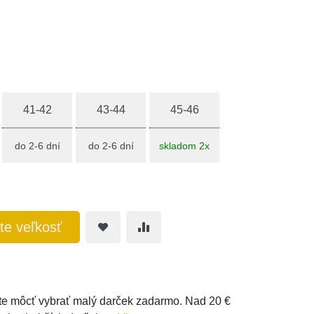
41-42
43-44
45-46
do 2-6 dní
do 2-6 dní
skladom 2x
te veľkosť
e môcť vybrať malý darček zadarmo. Nad 20 €