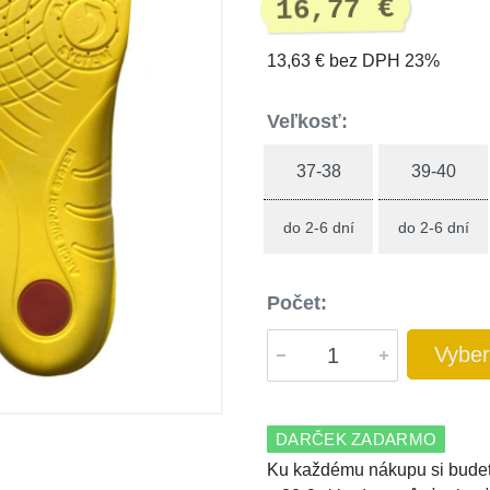
16,77 €
13,63 € bez DPH 23%
Veľkosť:
37-38
39-40
do 2-6 dní
do 2-6 dní
Počet:
Vyber
DARČEK ZADARMO
Ku každému nákupu si budet