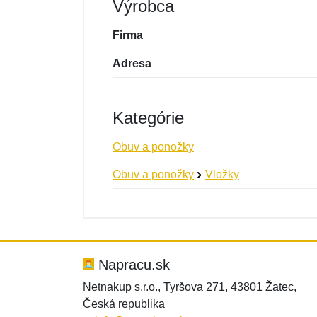
Výrobca
Firma
Adresa
Kategórie
Obuv a ponožky
Obuv a ponožky
Vložky
Nová recenzia
Nová otázka
Hodnotenie:
Meno:
*
*
Napracu.sk
Netnakup s.r.o., Tyršova 271, 43801 Žatec,
Česká republika
Správa
Správa
*
*