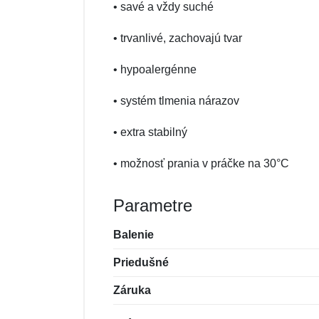
• savé a vždy suché
• trvanlivé, zachovajú tvar
• hypoalergénne
• systém tlmenia nárazov
• extra stabilný
• možnosť prania v práčke na 30°C
Parametre
Balenie
Priedušné
Záruka