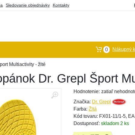
ba
Sledovanie objednávky
Kontakty
Nákupný k
0
rt Multiactivity - žlté
opánok Dr. Grepl Šport Mult
Hodnotenie:
zatiaľ nehodnot
Značka:
Dr. Grepl
Farba:
Žltá
Kód tovaru: FX01-11/1-5, 
Dostupnosť:
skladom 2 ks