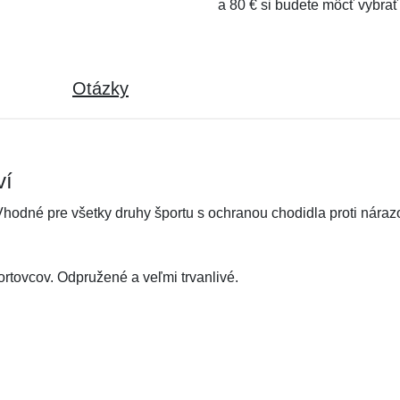
a 80 € si budete môcť vybrať
Otázky
ví
 Vhodné pre všetky druhy športu s ochranou chodidla proti nár
rtovcov. Odpružené a veľmi trvanlivé.