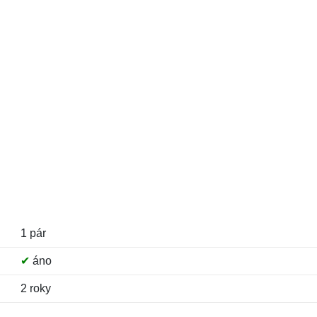
1 pár
✔
áno
2 roky