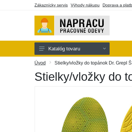
Zákaznícky servis
Výhody nákupu
Doprava a plat
Katalóg tovaru
Oblečenie
Úvod
Stielky/vložky do topánok Dr. Grepl Špo
Doplnky
Stielky/vložky do t
Obuv a ponožky
Náradie a pomôcky
Batohy a púzdra
Darčekové poukazy
Výpredaj