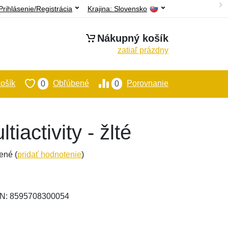
Prihlásenie/Registrácia
Krajina:
Slovensko
Nákupný košík
zatiaľ prázdny
ošík
Obľúbené
Porovnanie
0
0
iactivity - žlté
ené (
pridať hodnotenie
)
EAN: 8595708300054