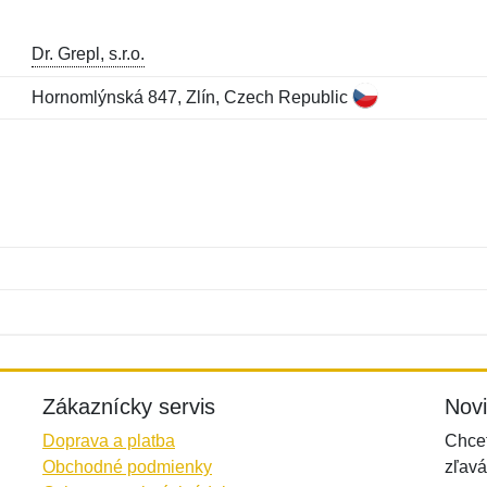
Dr. Grepl, s.r.o.
Hornomlýnská 847, Zlín, Czech Republic
Meno:
E-mail:
*
*
E-mail:
*
Zákaznícky servis
Nov
Doprava a platba
Chcet
Obchodné podmienky
zľavá