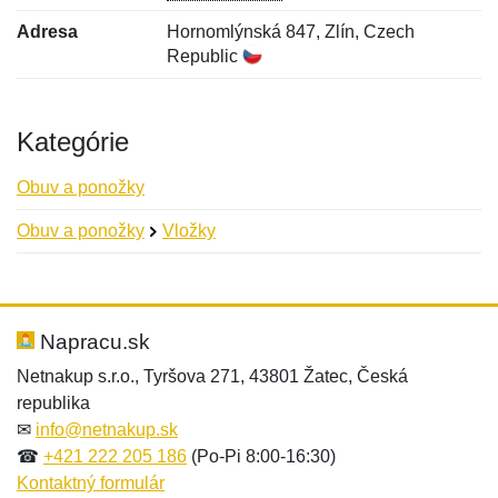
Adresa
Hornomlýnská 847, Zlín, Czech
Republic
Kategórie
Obuv a ponožky
Obuv a ponožky
Vložky
Nová recenzia
Nová otázka
Hodnotenie:
Meno:
*
*
Napracu.sk
Netnakup s.r.o., Tyršova 271, 43801 Žatec, Česká
republika
Meno:
E-mail:
*
*
✉
info@netnakup.sk
☎
+421 222 205 186
(Po-Pi 8:00-16:30)
Kontaktný formulár