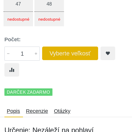
47
48
nedostupné
nedostupné
Počet:
Vyberte veľkosť
DARČEK ZADARMO
Popis
Recenzie
Otázky
Určenie: Nezáleží na pohlaví