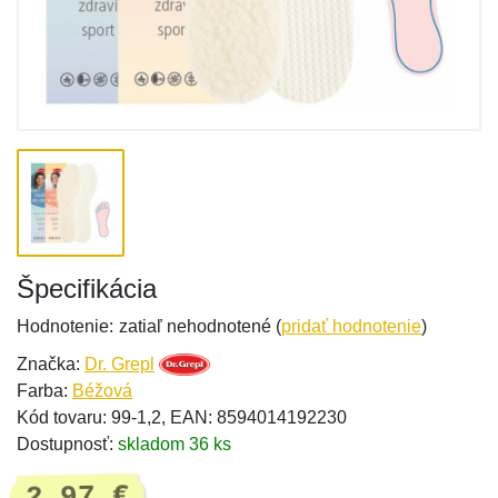
Špecifikácia
Hodnotenie:
zatiaľ nehodnotené (
pridať hodnotenie
)
Značka:
Dr. Grepl
Farba:
Béžová
Kód tovaru: 99-1,2, EAN: 8594014192230
Dostupnosť:
skladom 36 ks
2,97 €