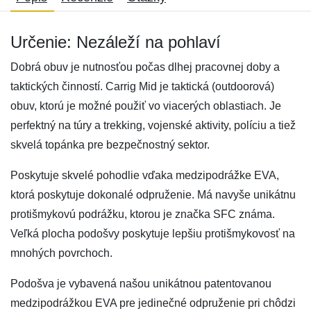
Určenie: Nezáleží na pohlaví
Dobrá obuv je nutnosťou počas dlhej pracovnej doby a
taktických činností. Carrig Mid je taktická (outdoorová)
obuv, ktorú je možné použiť vo viacerých oblastiach. Je
perfektný na túry a trekking, vojenské aktivity, políciu a tiež
skvelá topánka pre bezpečnostný sektor.
Poskytuje skvelé pohodlie vďaka medzipodrážke EVA,
ktorá poskytuje dokonalé odpruženie. Má navyše unikátnu
protišmykovú podrážku, ktorou je značka SFC známa.
Veľká plocha podošvy poskytuje lepšiu protišmykovosť na
mnohých povrchoch.
Podošva je vybavená našou unikátnou patentovanou
medzipodrážkou EVA pre jedinečné odpruženie pri chôdzi