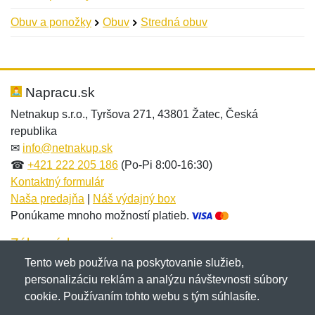
Obuv a ponožky
Obuv
Stredná obuv
Nová recenzia
Nová otázka
Hodnotenie:
Meno:
*
*
Napracu.sk
Netnakup s.r.o., Tyršova 271, 43801 Žatec, Česká
republika
Meno:
E-mail:
*
*
✉
info@netnakup.sk
☎
+421 222 205 186
(Po-Pi 8:00-16:30)
Kontaktný formulár
Naša predajňa
|
Náš výdajný box
E-mail:
*
Ponúkame mnoho možností platieb.
Správa
*
Zákaznícky servis
Tento web používa na poskytovanie služieb,
Novinky emailom
personalizáciu reklám a analýzu návštevnosti súbory
Správa
*
cookie. Používaním tohto webu s tým súhlasíte.