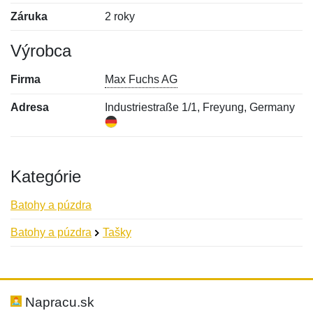
Záruka
2 roky
Výrobca
Firma
Max Fuchs AG
Adresa
Industriestraße 1/1, Freyung, Germany
Kategórie
Batohy a púzdra
Batohy a púzdra
Tašky
Nová recenzia
Nová otázka
Hodnotenie:
Meno:
*
*
Napracu.sk