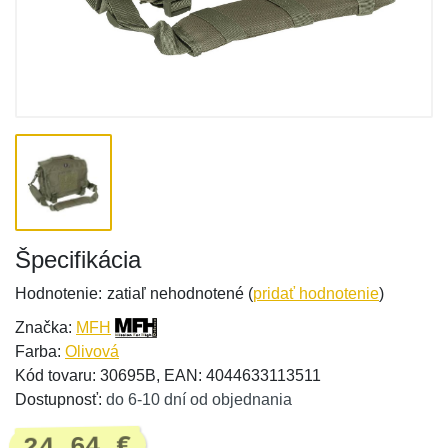
Špecifikácia
Hodnotenie:
zatiaľ nehodnotené (
pridať hodnotenie
)
Značka:
MFH
Farba:
Olivová
Kód tovaru: 30695B, EAN: 4044633113511
Dostupnosť:
do 6-10 dní od objednania
24,64 €