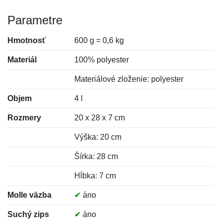
Parametre
Hmotnosť
600 g = 0,6 kg
Materiál
100% polyester
Materiálové zloženie: polyester
Objem
4 l
Rozmery
20 x 28 x 7 cm
Výška: 20 cm
Šírka: 28 cm
Hĺbka: 7 cm
Molle väzba
✔
áno
Suchý zips
✔
áno