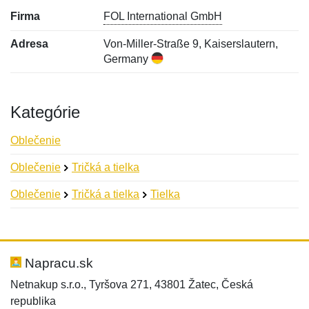
Firma
FOL International GmbH
Adresa
Von-Miller-Straße 9, Kaiserslautern,
Germany
Kategórie
Oblečenie
Oblečenie
Tričká a tielka
Oblečenie
Tričká a tielka
Tielka
Nová recenzia
Nová otázka
Hodnotenie:
Meno:
*
*
Napracu.sk
Netnakup s.r.o., Tyršova 271, 43801 Žatec, Česká
republika