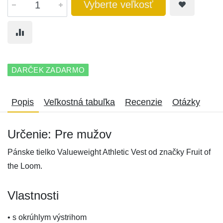
Vyberte veľkosť
DARČEK ZADARMO
Popis
Veľkostná tabuľka
Recenzie
Otázky
Určenie: Pre mužov
Pánske tielko Valueweight Athletic Vest od značky Fruit of
the Loom.
Vlastnosti
• s okrúhlym výstrihom